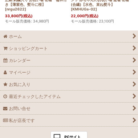
き【薄紫色、熨斗に桜】
(合繊)【水色、束ね熨斗】
[
nrgu2622
]
[
KMHUGa-02
]
33,800
円
(税込)
22,000
円
(税込)
モール販売価格
:
34,980
円
モール販売価格
:
23,100
円
ホーム
ショッピングカート
カレンダー
マイページ
お気に入り
最近チェックしたアイテム
お問い合せ
私が店長です
PCサイト