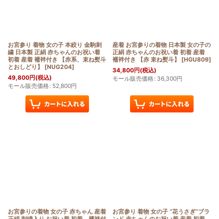
お宮参り 着物 女の子 本絞り 金駒刺
産着 お宮参りの着物 日本製 女の子の
繍 日本製 正絹 赤ちゃんのお祝い着
正絹 赤ちゃんのお祝い着 初着 産着
初着 産着 襦袢付き 【赤系、束ね熨斗
襦袢付き 【赤 束ね熨斗】
[
HGU809
]
とおしどり】
[
NUG204
]
34,800
円
(税込)
49,800
円
(税込)
モール販売価格
:
36,300
円
モール販売価格
:
52,800
円
お宮参りの着物 女の子 赤ちゃん 産着
お宮参り 着物 女の子 “花うさぎ”ブラ
正絹 刺繍入り お祝い着 初着 襦袢付
ンド 赤ちゃんのお祝い着 産着 初着