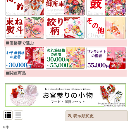
■価格帯で選ぶ
■関連商品
表示順変更
閉じる
6
件