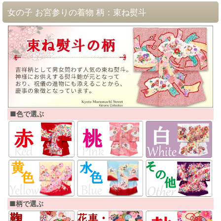
女の子 お宮参りの着物 柄：束ね熨斗
■色で選ぶ
■柄で選ぶ