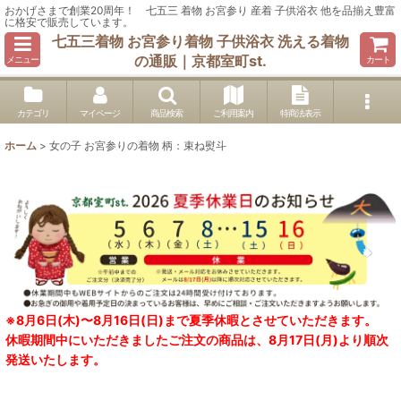
おかげさまで創業20周年！ 七五三 着物 お宮参り 産着 子供浴衣 他を品揃え豊富
に格安で販売しています。
七五三着物 お宮参り着物 子供浴衣 洗える着物
の通販｜京都室町st.
メニュー
カート
カテゴリ
マイページ
商品検索
ご利用案内
特商法表示
ホーム
>
女の子 お宮参りの着物 柄：束ね熨斗
※8月6日(木)〜8月16日(日)まで夏季休暇とさせていただきます。
休暇期間中にいただきましたご注文の商品は、8月17日(月)より順次
発送いたします。