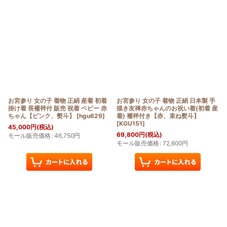
表示数
:
在庫あり
並び順
:
絞り込む
お宮参り 女の子 着物 正絹 産着 初着
お宮参り 女の子 着物 正絹 日本製 手
掛け着 長襦袢付 販売 祝着 ベビー 赤
描き友禅赤ちゃんのお祝い着(初着 産
ちゃん【ピンク、熨斗】
[
hgu629
]
着) 襦袢付き【赤、束ね熨斗】
[
KGU151
]
45,000
円
(税込)
69,800
円
(税込)
モール販売価格
:
46,750
円
モール販売価格
:
72,600
円