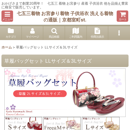
おかげさまで創業20周年！ 七五三 着物 お宮参り 産着 子供浴衣 他を品揃え豊富
に格安で販売しています。
七五三着物 お宮参り着物 子供浴衣 洗える着物
の通販｜京都室町st.
メニュー
カート
カテゴリ
マイページ
商品検索
ご利用案内
特商法表示
ホーム
>
草履バッグセット LLサイズ＆3Lサイズ
草履バッグセット LLサイズ＆3Lサイズ