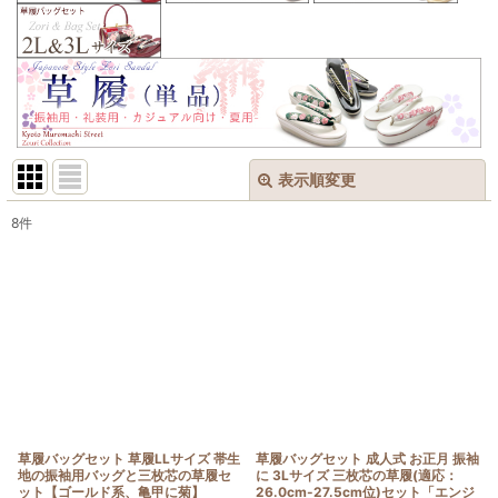
表示順変更
閉じる
8
件
表示数
:
在庫あり
並び順
:
絞り込む
草履バッグセット 草履LLサイズ 帯生
草履バッグセット 成人式 お正月 振袖
地の振袖用バッグと三枚芯の草履セ
に 3Lサイズ 三枚芯の草履(適応：
ット【ゴールド系、亀甲に菊】
26.0cm-27.5cm位)セット「エンジ