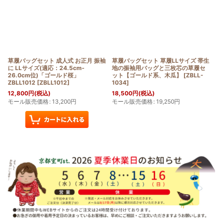
草履バッグセット 成人式 お正月 振袖
草履バッグセット 草履LLサイズ 帯生
に LLサイズ(適応：24.5cm-
地の振袖用バッグと三枚芯の草履セ
26.0cm位)「ゴールド桜」
ット【ゴールド系、木瓜】
[
ZBLL-
ZBLL1012
[
ZBLL1012
]
1034
]
12,800
円
(税込)
18,500
円
(税込)
モール販売価格
:
13,200
円
モール販売価格
:
19,250
円