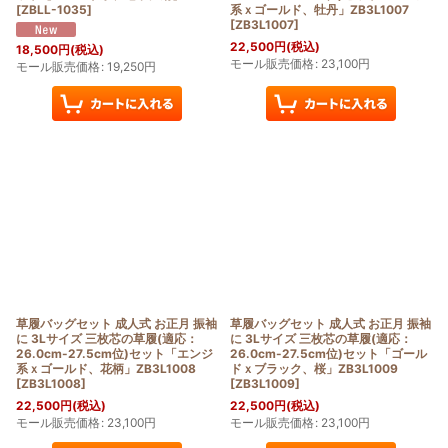
[
ZBLL-1035
]
系ｘゴールド、牡丹」ZB3L1007
[
ZB3L1007
]
22,500
円
(税込)
18,500
円
(税込)
モール販売価格
:
23,100
円
モール販売価格
:
19,250
円
草履バッグセット 成人式 お正月 振袖
草履バッグセット 成人式 お正月 振袖
に 3Lサイズ 三枚芯の草履(適応：
に 3Lサイズ 三枚芯の草履(適応：
26.0cm-27.5cm位)セット「エンジ
26.0cm-27.5cm位)セット「ゴール
系ｘゴールド、花柄」ZB3L1008
ドｘブラック、桜」ZB3L1009
[
ZB3L1008
]
[
ZB3L1009
]
22,500
円
(税込)
22,500
円
(税込)
モール販売価格
:
23,100
円
モール販売価格
:
23,100
円