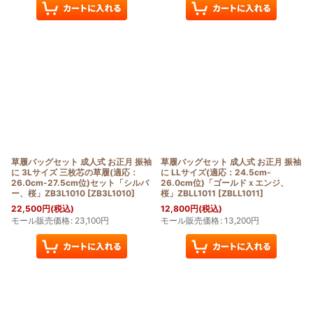
草履バッグセット 成人式 お正月 振袖
草履バッグセット 成人式 お正月 振袖
に 3Lサイズ 三枚芯の草履(適応：
に LLサイズ(適応：24.5cm-
26.0cm-27.5cm位)セット「シルバ
26.0cm位)「ゴールドｘエンジ、
ー、桜」ZB3L1010
[
ZB3L1010
]
桜」ZBLL1011
[
ZBLL1011
]
22,500
円
(税込)
12,800
円
(税込)
モール販売価格
:
23,100
円
モール販売価格
:
13,200
円