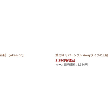
【金茶】
[
wkse-05
]
重ね衿 リバーシブル 4wayタイプの正
2,250
円
(税込)
モール販売価格
:
2,310
円