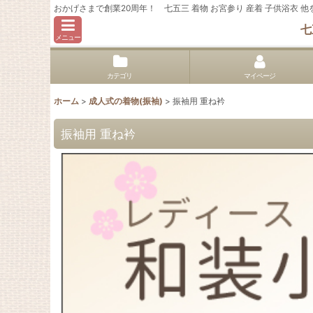
おかげさまで創業20周年！ 七五三 着物 お宮参り 産着 子供浴衣
七
メニュー
カテゴリ
マイページ
ホーム
>
成人式の着物(振袖)
>
振袖用 重ね衿
振袖用 重ね衿