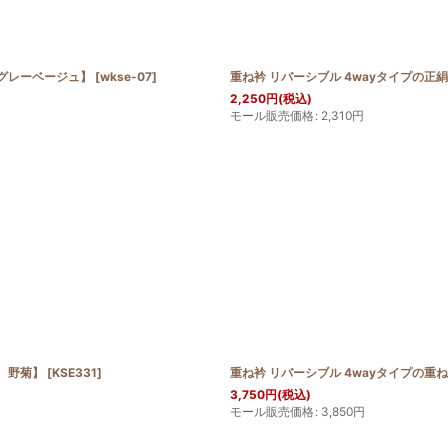
【グレーベージュ】
[
wkse-07
]
重ね衿 リバーシブル 4wayタイプの正
2,250
円
(税込)
モール販売価格
:
2,310
円
系、野菊】
[
KSE331
]
重ね衿 リバーシブル 4wayタイプの重
3,750
円
(税込)
モール販売価格
:
3,850
円