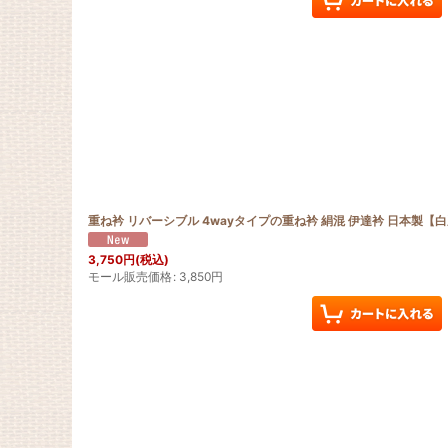
重ね衿 リバーシブル 4wayタイプの重ね衿 絹混 伊達衿 日本製【
3,750
円
(税込)
モール販売価格
:
3,850
円