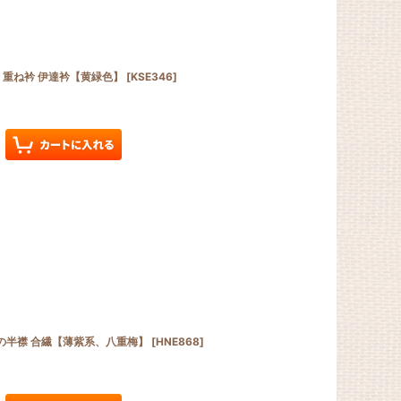
絹 重ね衿 伊達衿【黄緑色】
[
KSE346
]
りの半襟 合繊【薄紫系、八重梅】
[
HNE868
]