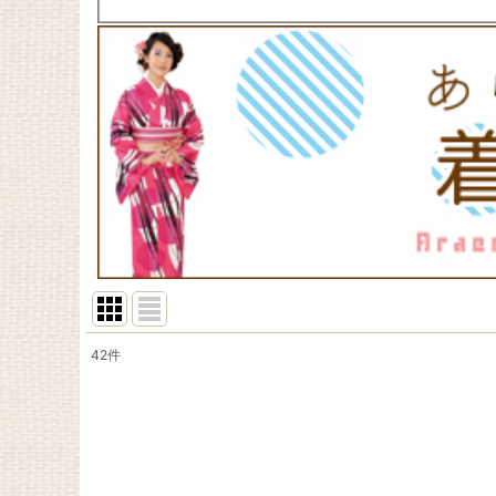
42
件
表示数
:
在庫あり
並び順
: