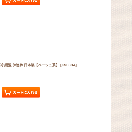
ね衿 絹混 伊達衿 日本製【ベージュ系】
[
KSE334
]