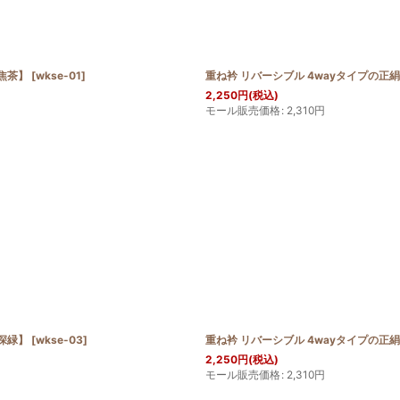
絞り込む
【焦茶】
[
wkse-01
]
重ね衿 リバーシブル 4wayタイプの正
2,250
円
(税込)
モール販売価格
:
2,310
円
【深緑】
[
wkse-03
]
重ね衿 リバーシブル 4wayタイプの正
2,250
円
(税込)
モール販売価格
:
2,310
円