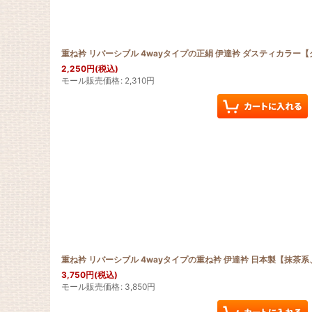
重ね衿 リバーシブル 4wayタイプの正絹 伊達衿 ダスティカラー
2,250
円
(税込)
モール販売価格
:
2,310
円
重ね衿 リバーシブル 4wayタイプの重ね衿 伊達衿 日本製【抹茶
3,750
円
(税込)
モール販売価格
:
3,850
円