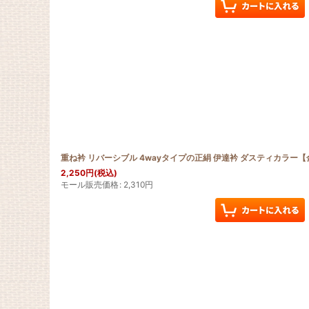
重ね衿 リバーシブル 4wayタイプの正絹 伊達衿 ダスティカラー
2,250
円
(税込)
モール販売価格
:
2,310
円