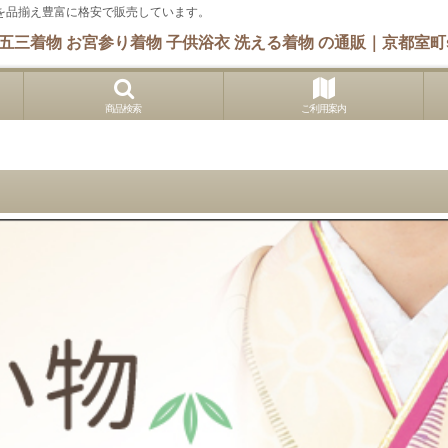
 他を品揃え豊富に格安で販売しています。
五三着物 お宮参り着物 子供浴衣 洗える着物 の通販｜京都室町s
商品検索
ご利用案内