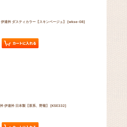
絹 伊達衿 ダスティカラー【スキンベージュ】
[
wkse-08
]
ね衿 伊達衿 日本製【茶系、野菊】
[
KSE332
]