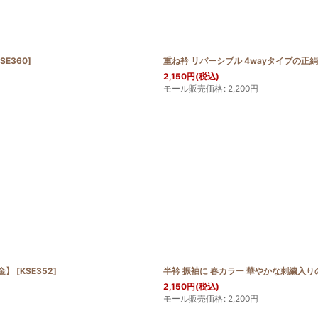
SE360
]
重ね衿 リバーシブル 4wayタイプの正
2,150
円
(税込)
モール販売価格
:
2,200
円
金】
[
KSE352
]
半衿 振袖に 春カラー 華やかな刺繍入
2,150
円
(税込)
モール販売価格
:
2,200
円