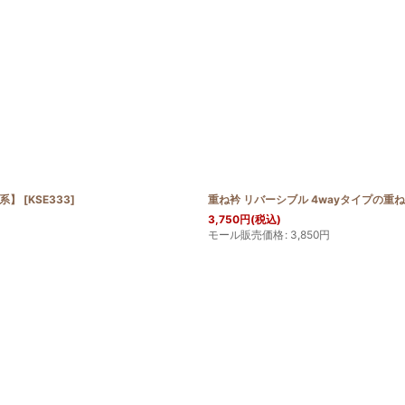
白系】
[
KSE333
]
重ね衿 リバーシブル 4wayタイプの重
3,750
円
(税込)
モール販売価格
:
3,850
円