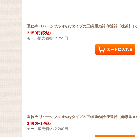
重ね衿 リバーシブル 4wayタイプの正絹 重ね衿 伊達衿【抹茶】
[
K
2,150
円
(税込)
モール販売価格
:
2,255
円
重ね衿 リバーシブル 4wayタイプの正絹 重ね衿 伊達衿【赤紫系ｘ
2,150
円
(税込)
モール販売価格
:
2,200
円