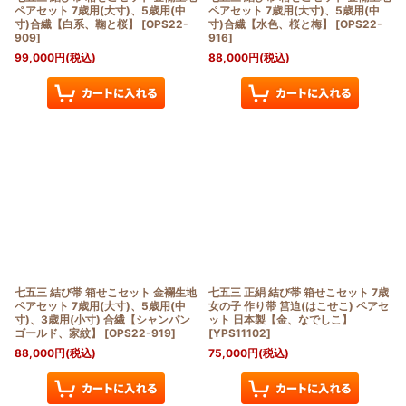
ペアセット 7歳用(大寸)、5歳用(中
ペアセット 7歳用(大寸)、5歳用(中
寸)合繊【白系、鞠と桜】
[
OPS22-
寸)合繊【水色、桜と梅】
[
OPS22-
909
]
916
]
99,000
円
(税込)
88,000
円
(税込)
七五三 結び帯 箱せこセット 金襴生地
七五三 正絹 結び帯 箱せこセット 7歳
ペアセット 7歳用(大寸)、5歳用(中
女の子 作り帯 筥迫(はこせこ) ペアセ
寸)、3歳用(小寸) 合繊【シャンパン
ット 日本製【金、なでしこ】
ゴールド、家紋】
[
OPS22-919
]
[
YPS11102
]
88,000
円
(税込)
75,000
円
(税込)