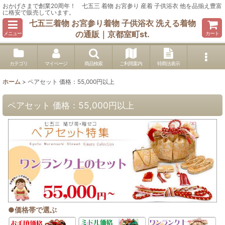
おかげさまで創業20周年！ 七五三 着物 お宮参り 産着 子供浴衣 他を品揃え豊富
に格安で販売しています。
七五三着物 お宮参り着物 子供浴衣 洗える着物
の通販｜京都室町st.
メニュー
カート
カテゴリ
マイページ
商品検索
ご利用案内
特商法表示
ホーム
>
ペアセット 価格：55,000円以上
ペアセット 価格：55,000円以上
●
価格帯で選ぶ