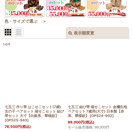
色・サイズで選ぶ ＞
表示順変更
閉じる
14
件
表示数
:
在庫あり
並び順
:
絞り込む
七五三 作り帯 はこせこセット(7歳)
七五三 結び帯 箱せこセット 金襴生地
女の子 ペアセット 箱せこセット 結び
ペアセット 7歳用(大寸) 日本製【赤
帯セット 大寸【白銀系、華様紋】
系、華様紋】
[
OPS24-902
]
[
OPS25-943
]
99,000
円
(税込)
76,500
円
(税込)
モール販売価格
:
99,000
円