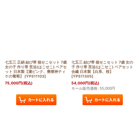
七五三 正絹 結び帯 箱せこセット 7歳
七五三 結び帯 箱せこセット 7歳 女の
女の子 作り帯 筥迫(はこせこ) ペアセ
子 作り帯 筥迫(はこせこ) ペアセット
ット 日本製【濃ピンク、豊穣神ティ
合繊 日本製【白系、桜】
ケの葡萄】
[
YPS11103
]
[
YPS11305
]
75,000
円
(税込)
54,000
円
(税込)
モール販売価格
:
55,000
円