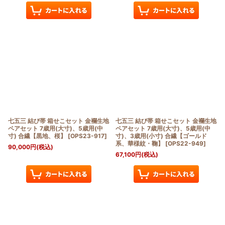
七五三 結び帯 箱せこセット 金襴生地
七五三 結び帯 箱せこセット 金襴生地
ペアセット 7歳用(大寸)、5歳用(中
ペアセット 7歳用(大寸)、5歳用(中
寸) 合繊【黒地、桜】
[
OPS23-917
]
寸)、3歳用(小寸) 合繊【ゴールド
系、華様紋・鞠】
[
OPS22-949
]
90,000
円
(税込)
67,100
円
(税込)