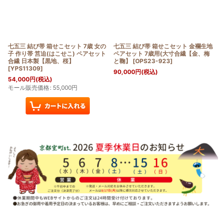
七五三 結び帯 箱せこセット 7歳 女の
七五三 結び帯 箱せこセット 金襴生地
子 作り帯 筥迫(はこせこ) ペアセット
ペアセット 7歳用(大寸合繊【金、梅
合繊 日本製【黒地、桜】
と鞠】
[
OPS23-923
]
[
YPS11309
]
90,000
円
(税込)
54,000
円
(税込)
モール販売価格
:
55,000
円