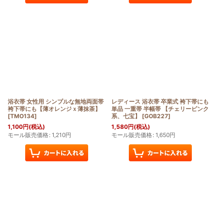
浴衣帯 女性用 シンプルな無地両面帯
レディース 浴衣帯 卒業式 袴下帯にも
袴下帯にも【薄オレンジｘ薄抹茶】
単品 一重帯 半幅帯 【チェリーピンク
[
TMO134
]
系、七宝】
[
GOB227
]
1,100
円
(税込)
1,580
円
(税込)
モール販売価格
:
1,210
円
モール販売価格
:
1,650
円