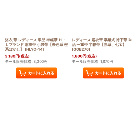
浴衣 帯 レディース 単品 半幅帯 Ｈ・
レディース 浴衣帯 卒業式 袴下帯 単
Ｌブランド 浴衣帯 小袋帯【朱色系 橙
品 一重帯 半幅帯【赤系、七宝】
系ぼかし】
[
HLYO-14
]
[
GOB276
]
3,180
円
(税込)
1,800
円
(税込)
モール販売価格
:
3,300
円
モール販売価格
:
1,870
円