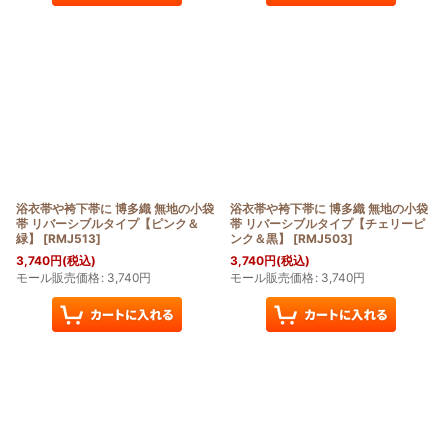
浴衣帯や袴下帯に 博多織 無地の小袋
浴衣帯や袴下帯に 博多織 無地の小袋
帯 リバーシブルタイプ【ピンク＆
帯 リバーシブルタイプ【チェリーピ
緑】
[
RMJ513
]
ンク＆黒】
[
RMJ503
]
3,740
円
(税込)
3,740
円
(税込)
モール販売価格
:
3,740
円
モール販売価格
:
3,740
円