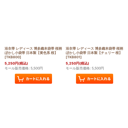
浴衣帯 レディース 博多織本袋帯 桜柄
浴衣帯 レディース 博多織本袋帯 桜柄
ぼかし小袋帯 日本製【黄色系 桜】
ぼかし小袋帯 日本製【チェリー 桜】
[
TKB800
]
[
TKB801
]
5,250
円
(税込)
5,250
円
(税込)
モール販売価格
:
5,500
円
モール販売価格
:
5,500
円