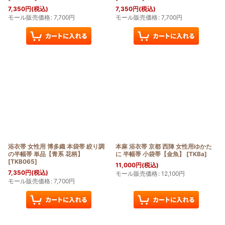
7,350
円
(税込)
7,350
円
(税込)
モール販売価格
:
7,700
円
モール販売価格
:
7,700
円
浴衣帯 女性用 博多織 本袋帯 絞り調
本麻 浴衣帯 京都 西陣 女性用ゆかた
の半幅帯 単品【青系 花柄】
に 半幅帯 小袋帯【金魚】
[
TKBa
]
[
TKB065
]
11,000
円
(税込)
7,350
円
(税込)
モール販売価格
:
12,100
円
モール販売価格
:
7,700
円