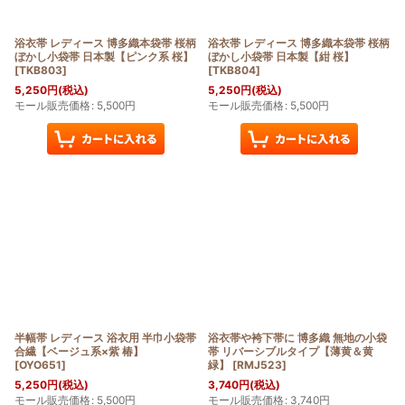
浴衣帯 レディース 博多織本袋帯 桜柄
浴衣帯 レディース 博多織本袋帯 桜柄
ぼかし小袋帯 日本製【ピンク系 桜】
ぼかし小袋帯 日本製【紺 桜】
[
TKB803
]
[
TKB804
]
5,250
円
(税込)
5,250
円
(税込)
モール販売価格
:
5,500
円
モール販売価格
:
5,500
円
半幅帯 レディース 浴衣用 半巾小袋帯
浴衣帯や袴下帯に 博多織 無地の小袋
合繊【ベージュ系×紫 椿】
帯 リバーシブルタイプ【薄黄＆黄
[
OYO651
]
緑】
[
RMJ523
]
5,250
円
(税込)
3,740
円
(税込)
モール販売価格
:
5,500
円
モール販売価格
:
3,740
円