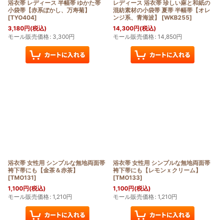
浴衣帯 レディース 半幅帯 ゆかた帯
レディース 浴衣帯 珍しい麻と和紙の
小袋帯【赤系ぼかし、万寿菊】
混紡素材の小袋帯 夏帯 半幅帯【オレ
[
TYO404
]
ンジ系、青海波】
[
WKB255
]
3,180
円
(税込)
14,300
円
(税込)
モール販売価格
:
3,300
円
モール販売価格
:
14,850
円
浴衣帯 女性用 シンプルな無地両面帯
浴衣帯 女性用 シンプルな無地両面帯
袴下帯にも【金茶＆赤茶】
袴下帯にも【レモンｘクリーム】
[
TMO131
]
[
TMO133
]
1,100
円
(税込)
1,100
円
(税込)
モール販売価格
:
1,210
円
モール販売価格
:
1,210
円