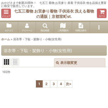
おかげさまで創業20周年！ 七五三 着物 お宮参り 産着 子供浴衣 他を品揃え豊富
に格安で販売しています。
七五三着物 お宮参り着物 子供浴衣 洗える着物
の通販｜京都室町st.
メニュー
カート
カテゴリ
マイページ
商品検索
ご利用案内
特商法表示
ホーム
>
浴衣帯・下駄・髪飾り・小物(女性用)
浴衣帯・下駄・髪飾り・小物(女性用)
表示順変更
閉じる
192
件
サブカテゴリ
:
1
2
3
4
次
»
表示数
:
在庫あり