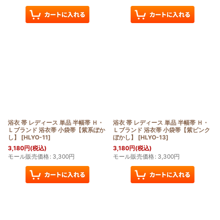
浴衣 帯 レディース 単品 半幅帯 Ｈ・
浴衣 帯 レディース 単品 半幅帯 Ｈ・
Ｌブランド 浴衣帯 小袋帯【紫系ぼか
Ｌブランド 浴衣帯 小袋帯【紫ピンク
し】
[
HLYO-11
]
ぼかし】
[
HLYO-13
]
3,180
円
(税込)
3,180
円
(税込)
モール販売価格
:
3,300
円
モール販売価格
:
3,300
円