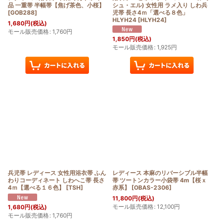
品 一重帯 半幅帯【焦げ茶色、小桜】
シュ・エル) 女性用 ラメ入り しわ兵
[
GOB288
]
児帯 長さ4ｍ「選べる８色」
HLYH24
[
HLYH24
]
1,680
円
(税込)
モール販売価格
:
1,760
円
1,850
円
(税込)
モール販売価格
:
1,925
円
兵児帯 レディース 女性用浴衣帯 ふん
レディース 本麻のリバーシブル半幅
わりコーディネート しわへこ帯 長さ
帯 ツートンカラー小袋帯 4m【桜ｘ
4ｍ【選べる１６色】
[
TSH
]
赤系】
[
OBAS-2306
]
11,800
円
(税込)
モール販売価格
:
12,100
円
1,680
円
(税込)
モール販売価格
:
1,760
円