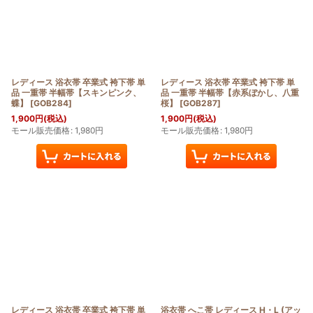
並び順
:
絞り込む
レディース 浴衣帯 卒業式 袴下帯 単
レディース 浴衣帯 卒業式 袴下帯 単
品 一重帯 半幅帯【スキンピンク、
品 一重帯 半幅帯【赤系ぼかし、八重
蝶】
[
GOB284
]
桜】
[
GOB287
]
1,900
円
(税込)
1,900
円
(税込)
モール販売価格
:
1,980
円
モール販売価格
:
1,980
円
レディース 浴衣帯 卒業式 袴下帯 単
浴衣帯 へこ帯 レディース H・L (アッ