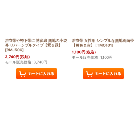
浴衣帯や袴下帯に 博多織 無地の小袋
浴衣帯 女性用 シンプルな無地両面帯
帯 リバーシブルタイプ【紫＆緑】
【黄色＆赤】
[
TMO101
]
[
RMJ506
]
1,100
円
(税込)
3,740
円
(税込)
モール販売価格
:
1,100
円
モール販売価格
:
3,740
円