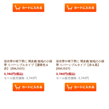
浴衣帯や袴下帯に 博多織 無地の小袋
浴衣帯や袴下帯に 博多織 無地の小袋
帯 リバーシブルタイプ【濃黄色＆
帯 リバーシブルタイプ【赤＆黒】
赤】
[
RMJ501
]
[
RMJ507
]
3,740
円
(税込)
3,740
円
(税込)
モール販売価格
:
3,740
円
モール販売価格
:
3,740
円