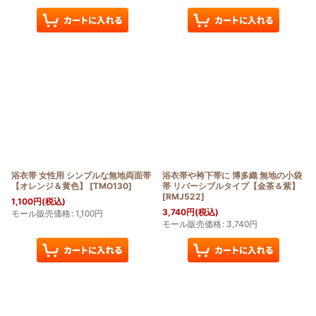
浴衣帯 女性用 シンプルな無地両面帯
浴衣帯や袴下帯に 博多織 無地の小袋
【オレンジ＆黄色】
[
TMO130
]
帯 リバーシブルタイプ【金茶＆紫】
[
RMJ522
]
1,100
円
(税込)
3,740
円
(税込)
モール販売価格
:
1,100
円
モール販売価格
:
3,740
円