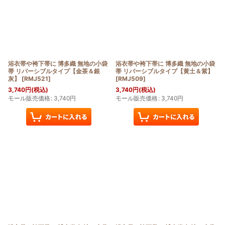
浴衣帯や袴下帯に 博多織 無地の小袋
浴衣帯や袴下帯に 博多織 無地の小袋
帯 リバーシブルタイプ【金茶＆銀
帯 リバーシブルタイプ【黄土＆紫】
灰】
[
RMJ521
]
[
RMJ509
]
3,740
円
(税込)
3,740
円
(税込)
モール販売価格
:
3,740
円
モール販売価格
:
3,740
円