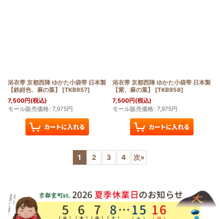
浴衣帯 京都西陣 ゆかた小袋帯 日本製
浴衣帯 京都西陣 ゆかた小袋帯 日本製
【鉄紺色、麻の葉】
[
TKB957
]
【紫、麻の葉】
[
TKB958
]
7,500
円
(税込)
7,500
円
(税込)
モール販売価格
:
7,975
円
モール販売価格
:
7,975
円
1
2
3
4
次
»