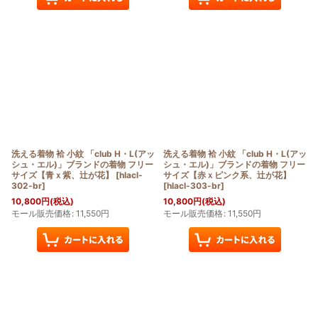
洗える着物 袷 小紋 「club H・L(アッ
洗える着物 袷 小紋 「club H・L(アッ
シュ・エル)」ブランドの着物 フリー
シュ・エル)」ブランドの着物 フリー
サイズ【青ｘ紫、辻が花】
[
hlacl-
サイズ【赤ｘピンク系、辻が花】
302-br
]
[
hlacl-303-br
]
10,800
円
(税込)
10,800
円
(税込)
モール販売価格
:
11,550
円
モール販売価格
:
11,550
円