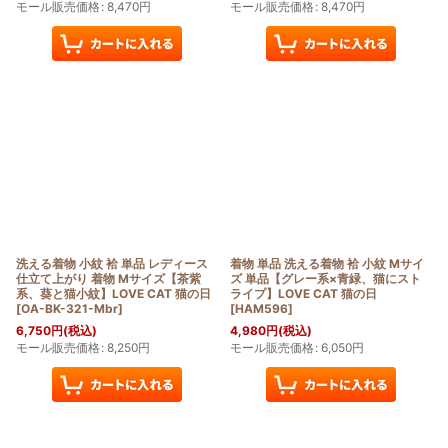
モール販売価格
:
8,470
円
モール販売価格
:
8,470
円
洗える着物 小紋 袷 単品 レディース
着物 単品 洗える着物 袷 小紋 Mサイ
仕立て上がり 着物 Mサイズ【茶紫
ズ 単品【グレー系×青緑、猫にスト
系、葵と猫小紋】LOVE CAT 猫の日
ライプ】LOVE CAT 猫の日
[
OA-BK-321-Mbr
]
[
HAM596
]
6,750
円
(税込)
4,980
円
(税込)
モール販売価格
:
8,250
円
モール販売価格
:
6,050
円