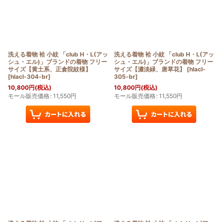
洗える着物 袷 小紋 「club H・L(アッ
洗える着物 袷 小紋 「club H・L(アッ
シュ・エル)」ブランドの着物 フリー
シュ・エル)」ブランドの着物 フリー
サイズ【黄土系、正倉院紋様】
サイズ【濃淡緑、唐草花】
[
hlacl-
[
hlacl-304-br
]
305-br
]
10,800
円
(税込)
10,800
円
(税込)
モール販売価格
:
11,550
円
モール販売価格
:
11,550
円