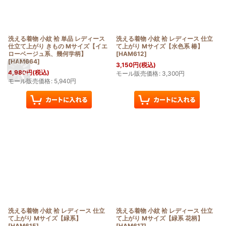
洗える着物 小紋 袷 単品 レディース
洗える着物 小紋 袷 レディース 仕立
仕立て上がり きもの Mサイズ【イエ
て上がり Mサイズ【水色系 椿】
ローベージュ系、幾何学柄】
[
HAM612
]
[
HAM664
]
3,150
円
(税込)
4,980
円
(税込)
モール販売価格
:
3,300
円
モール販売価格
:
5,940
円
洗える着物 小紋 袷 レディース 仕立
洗える着物 小紋 袷 レディース 仕立
て上がり Mサイズ【緑系】
て上がり Mサイズ【緑系 花柄】
[
HAM615
]
[
HAM617
]