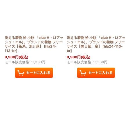
洗える着物 袷 小紋 「club H・L(アッ
洗える着物 袷 小紋 「club H・L(アッ
シュ・エル)」ブランドの着物 フリー
シュ・エル)」ブランドの着物 フリー
サイズ【茶系、浪と萩】
[
hla24-
サイズ【黒ｘ紫、扇】
[
hla24-113-
112-br
]
br
]
9,900
円
(税込)
9,900
円
(税込)
モール販売価格
:
11,330
円
モール販売価格
:
11,330
円