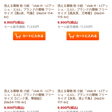
洗える着物 袷 小紋 「club H・L(アッ
洗える着物 袷 小紋 「club H・L(アッ
シュ・エル)」ブランドの着物 フリー
シュ・エル)」ブランドの着物 フリー
サイズ【黒x灰、芍薬】
[
hla24-114-
サイズ【黒灰系、万寿菊】
[
hla24-
br
]
115-br
]
9,900
円
(税込)
9,900
円
(税込)
モール販売価格
:
11,330
円
モール販売価格
:
11,330
円
洗える着物 袷 小紋 「club H・L(アッ
洗える着物 袷 小紋 「club H・L(アッ
シュ・エル)」ブランドの着物 フリー
シュ・エル)」ブランドの着物 フリー
サイズ【ピンク系、華様紋】
サイズ【灰色、浪と千鳥】
[
hla24-
[
hla24-116-br
]
117-br
]
9,900
円
(税込)
9,900
円
(税込)
モール販売価格
:
11,330
円
モール販売価格
:
11,330
円