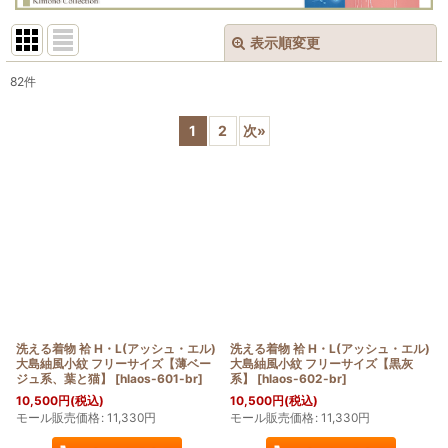
表示順変更
閉じる
82
件
表示数
:
1
2
次
»
在庫あり
並び順
:
絞り込む
洗える着物 袷 H・L(アッシュ・エル)
洗える着物 袷 H・L(アッシュ・エル)
大島紬風小紋 フリーサイズ【薄ベー
大島紬風小紋 フリーサイズ【黒灰
ジュ系、葉と猫】
[
hlaos-601-br
]
系】
[
hlaos-602-br
]
10,500
円
(税込)
10,500
円
(税込)
モール販売価格
:
11,330
円
モール販売価格
:
11,330
円