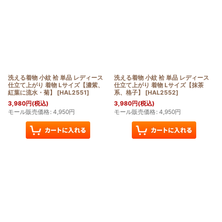
洗える着物 小紋 袷 単品 レディース
洗える着物 小紋 袷 単品 レディース
仕立て上がり 着物 Lサイズ【濃紫、
仕立て上がり 着物 Lサイズ【抹茶
紅葉に流水・菊】
[
HAL2551
]
系、格子】
[
HAL2552
]
3,980
円
(税込)
3,980
円
(税込)
モール販売価格
:
4,950
円
モール販売価格
:
4,950
円