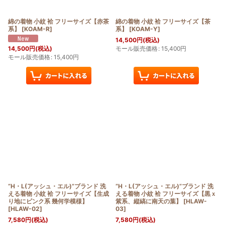
綿の着物 小紋 袷 フリーサイズ【赤茶
綿の着物 小紋 袷 フリーサイズ【茶
系】
[
KOAM-R
]
系】
[
KOAM-Y
]
14,500
円
(税込)
モール販売価格
:
15,400
円
14,500
円
(税込)
モール販売価格
:
15,400
円
“H・L(アッシュ・エル)”ブランド 洗
“H・L(アッシュ・エル)”ブランド 洗
える着物 小紋 袷 フリーサイズ【生成
える着物 小紋 袷 フリーサイズ【黒ｘ
り地にピンク系 幾何学模様】
紫系、縦縞に南天の葉】
[
HLAW-
[
HLAW-02
]
03
]
7,580
円
(税込)
7,580
円
(税込)