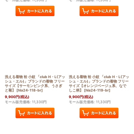
洗える着物 袷 小紋 「club H・L(アッ
洗える着物 袷 小紋 「club H・L(アッ
シュ・エル)」ブランドの着物 フリー
シュ・エル)」ブランドの着物 フリー
サイズ【サーモンピンク系、うさぎ
サイズ【オレンジベージュ系、なで
と菊】
[
hla24-118-br
]
しこ柄】
[
hla24-119-br
]
9,900
円
(税込)
9,900
円
(税込)
モール販売価格
:
11,330
円
モール販売価格
:
11,330
円