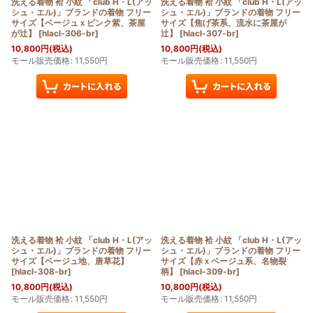
洗える着物 袷 小紋 「club H・L(アッ
洗える着物 袷 小紋 「club H・L(アッ
シュ・エル)」ブランドの着物 フリー
シュ・エル)」ブランドの着物 フリー
サイズ【ベージュｘピンク紫、茶屋
サイズ【焦げ茶系、流水に茶屋が
が辻】
[
hlacl-306-br
]
辻】
[
hlacl-307-br
]
10,800
円
(税込)
10,800
円
(税込)
モール販売価格
:
11,550
円
モール販売価格
:
11,550
円
洗える着物 袷 小紋 「club H・L(アッ
洗える着物 袷 小紋 「club H・L(アッ
シュ・エル)」ブランドの着物 フリー
シュ・エル)」ブランドの着物 フリー
サイズ【ベージュ地、唐草花】
サイズ【赤ｘベージュ系、名物裂
[
hlacl-308-br
]
柄】
[
hlacl-309-br
]
10,800
円
(税込)
10,800
円
(税込)
モール販売価格
:
11,550
円
モール販売価格
:
11,550
円