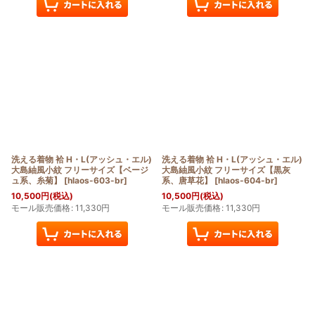
洗える着物 袷 H・L(アッシュ・エル)
洗える着物 袷 H・L(アッシュ・エル)
大島紬風小紋 フリーサイズ【ベージ
大島紬風小紋 フリーサイズ【黒灰
ュ系、糸菊】
[
hlaos-603-br
]
系、唐草花】
[
hlaos-604-br
]
10,500
円
(税込)
10,500
円
(税込)
モール販売価格
:
11,330
円
モール販売価格
:
11,330
円