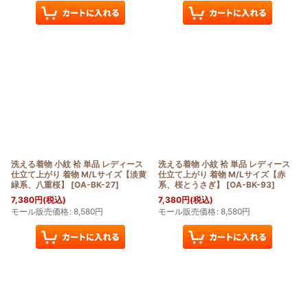
洗える着物 小紋 袷 単品 レディース
洗える着物 小紋 袷 単品 レディース
仕立て上がり 着物 M/Lサイズ【淡黄
仕立て上がり 着物 M/Lサイズ【赤
緑系、八重桜】
[
OA-BK-27
]
系、桜とうさぎ】
[
OA-BK-93
]
7,380
円
(税込)
7,380
円
(税込)
モール販売価格
:
8,580
円
モール販売価格
:
8,580
円