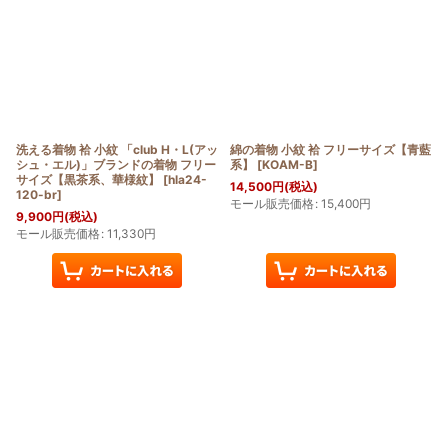
洗える着物 袷 小紋 「club H・L(アッ
綿の着物 小紋 袷 フリーサイズ【青藍
シュ・エル)」ブランドの着物 フリー
系】
[
KOAM-B
]
サイズ【黒茶系、華様紋】
[
hla24-
14,500
円
(税込)
120-br
]
モール販売価格
:
15,400
円
9,900
円
(税込)
モール販売価格
:
11,330
円