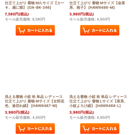
仕立て上がり 着物 M/Lサイズ【カー
仕立て上がり 着物 Mサイズ【金茶
キ、扇に猫】
[
OA-BK-346
]
系、格子】
[
HAW9486-M
]
7,380
円
(税込)
3,980
円
(税込)
モール販売価格
:
8,580
円
モール販売価格
:
4,950
円
洗える着物 小紋 袷 単品 レディース
洗える着物 小紋 袷 単品 レディース
仕立て上がり 着物 Mサイズ【女郎花
仕立て上がり 着物 Lサイズ【茶系、
色、途切れ縞】
[
HAW9487-M
]
小紋よろけ縞】
[
HAW9488-L
]
3,980
円
(税込)
3,980
円
(税込)
モール販売価格
:
4,950
円
モール販売価格
:
4,950
円