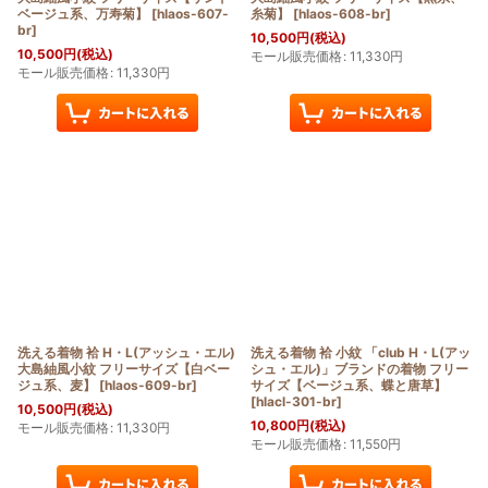
ベージュ系、万寿菊】
[
hlaos-607-
糸菊】
[
hlaos-608-br
]
br
]
10,500
円
(税込)
10,500
円
(税込)
モール販売価格
:
11,330
円
モール販売価格
:
11,330
円
洗える着物 袷 H・L(アッシュ・エル)
洗える着物 袷 小紋 「club H・L(アッ
大島紬風小紋 フリーサイズ【白ベー
シュ・エル)」ブランドの着物 フリー
ジュ系、麦】
[
hlaos-609-br
]
サイズ【ベージュ系、蝶と唐草】
[
hlacl-301-br
]
10,500
円
(税込)
10,800
円
(税込)
モール販売価格
:
11,330
円
モール販売価格
:
11,550
円