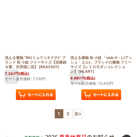
洗える着物 “RK(リョウコキクチ)” ブ
洗える着物 袷 小紋 「club H・L(アッ
ランド 袷 小紋 フリーサイズ【淡黄緑
シュ・エル)」ブランドの着物 フリー
＆紫、矢羽根に花】
[
RKA2507
]
サイズ【レトロモダンコレクショ
ン】
[
HLART
]
7,350
円
(税込)
9,680
円
(税込)
モール販売価格
:
7,700
円
モール販売価格
:
10,450
円
1
2
次
»