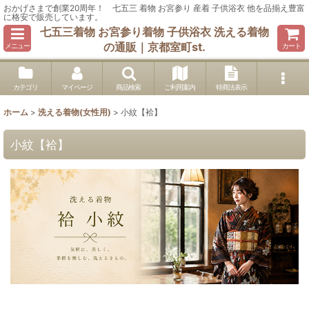
おかげさまで創業20周年！ 七五三 着物 お宮参り 産着 子供浴衣 他を品揃え豊富
に格安で販売しています。
七五三着物 お宮参り着物 子供浴衣 洗える着物
の通販｜京都室町st.
メニュー
カート
カテゴリ
マイページ
商品検索
ご利用案内
特商法表示
ホーム
>
洗える着物(女性用)
>
小紋【袷】
小紋【袷】