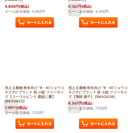
4,800
円
(税込)
4,180
円
(税込)
モール販売価格
:
4,950
円
モール販売価格
:
4,400
円
洗える着物 秋冬向け “R・K(リョウコ
洗える着物 秋冬向け “R・K(リョウコ
キクチ)”ブランド 袷 小紋 フリーサイ
キクチ)”ブランド 袷 小紋 フリーサイ
ズ【コーラルピンク 菱紋に蔓】
ズ【薄緑 扇子】
[
RKA2839
]
[
RKA2825
]
6,500
円
(税込)
7,150
円
(税込)
モール販売価格
:
7,150
円
モール販売価格
:
7,150
円