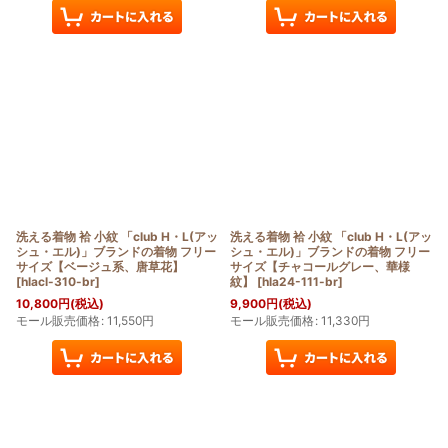
洗える着物 袷 小紋 「club H・L(アッ
洗える着物 袷 小紋 「club H・L(アッ
シュ・エル)」ブランドの着物 フリー
シュ・エル)」ブランドの着物 フリー
サイズ【ベージュ系、唐草花】
サイズ【チャコールグレー、華様
[
hlacl-310-br
]
紋】
[
hla24-111-br
]
10,800
円
(税込)
9,900
円
(税込)
モール販売価格
:
11,550
円
モール販売価格
:
11,330
円