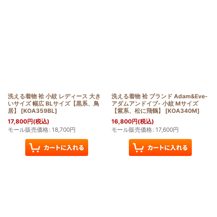
洗える着物 袷 小紋 レディース 大き
洗える着物 袷 ブランド Adam&Eve-
いサイズ 幅広 BLサイズ【黒系、鳥
アダムアンドイブ- 小紋 Mサイズ
居】
[
KOA359BL
]
【紫系、松に飛鶴】
[
KOA340M
]
17,800
円
(税込)
16,800
円
(税込)
モール販売価格
:
18,700
円
モール販売価格
:
17,600
円