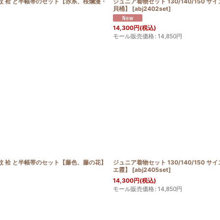
 小紋 袷 と半幅帯のセット【赤系、桜爛漫・
ジュニア着物セット 130/140/150
貝桶】
[
abj2402set
]
14,300
円
(税込)
モール販売価格
:
14,850
円
 小紋 袷 と半幅帯のセット【藤色、藤の花】
ジュニア着物セット 130/140/150
エ霞】
[
abj2405set
]
14,300
円
(税込)
モール販売価格
:
14,850
円