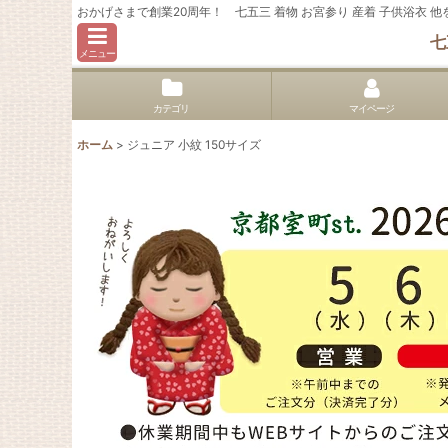
おかげさまで創業20周年！ 七五三 着物 お宮参り 産着 子供浴衣
七
メニュー
カテゴリ
マイページ
ホーム
>
ジュニア 小紋 150サイズ