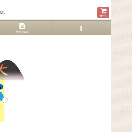
t.
カート
特商法表示