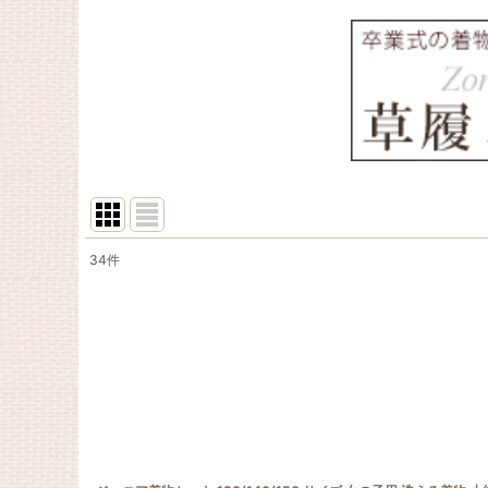
34
件
表示数
:
在庫あり
並び順
: