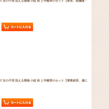
 サイズ 女の子用 洗える着物 小紋 袷 と半幅帯のセット【青系、桜爛漫・
 サイズ 女の子用 洗える着物 小紋 袷 と半幅帯のセット【薄青緑系、扇に