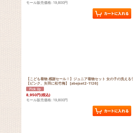
モール販売価格
:
19,800
円
【こども着物 感謝セール！】ジュニア着物セット 女の子の洗える子供着物
【ピンク、矢羽に松竹梅】
[
abejset2-1126
]
8,950
円
(税込)
モール販売価格
:
19,800
円