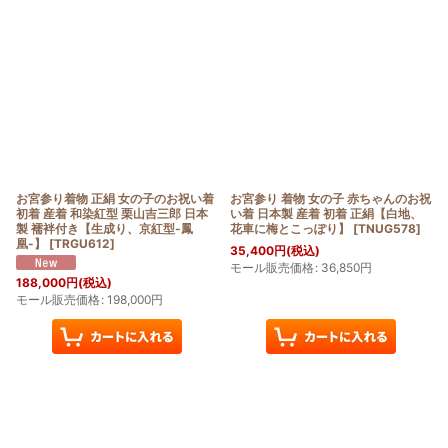
表示数
:
在庫あり
並び順
:
絞り込む
お宮参り着物 正絹 女の子のお祝い着
お宮参り 着物 女の子 赤ちゃんのお祝
初着 産着 和染紅型 栗山吉三郎 日本
い着 日本製 産着 初着 正絹【白地、
製 襦袢付き【生成り、京紅型-鳳
花車に梅とこっぽり】
[
TNUG578
]
凰-】
[
TRGU612
]
35,400
円
(税込)
モール販売価格
:
36,850
円
188,000
円
(税込)
モール販売価格
:
198,000
円