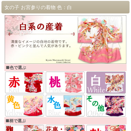
女の子 お宮参りの着物 色：白
■色で選ぶ
■柄で選ぶ