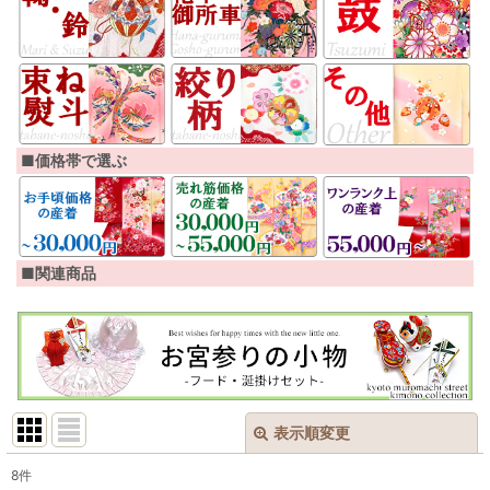
■価格帯で選ぶ
■関連商品
表示順変更
閉じる
8
件