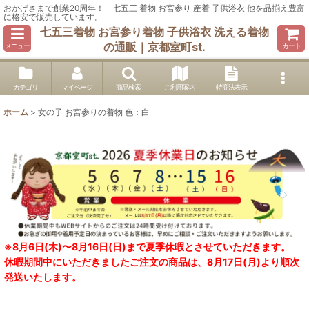
おかげさまで創業20周年！ 七五三 着物 お宮参り 産着 子供浴衣 他を品揃え豊富
に格安で販売しています。
七五三着物 お宮参り着物 子供浴衣 洗える着物
の通販｜京都室町st.
メニュー
カート
カテゴリ
マイページ
商品検索
ご利用案内
特商法表示
ホーム
>
女の子 お宮参りの着物 色：白
※8月6日(木)〜8月16日(日)まで夏季休暇とさせていただきます。
休暇期間中にいただきましたご注文の商品は、8月17日(月)より順次
発送いたします。