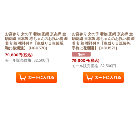
お宮参り 女の子 着物 正絹 京友禅 金
お宮参り 女の子 着物 正絹 京友禅 金
駒刺繍 日本製 赤ちゃんのお祝い着 産
駒刺繍 日本製 赤ちゃんのお祝い着 産
着 初着 襦袢付き【生成りｘ赤紫系、
着 初着 襦袢付き【生成りｘ浅葱色、
鞠に桜爛漫】
[
HGU570
]
手鞠に花爛漫】
[
HGU571
]
79,800
円
(税込)
モール販売価格
:
82,500
円
79,800
円
(税込)
モール販売価格
:
82,500
円