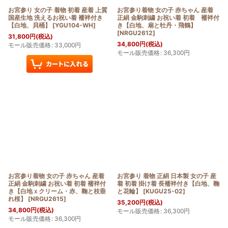
お宮参り 女の子 着物 初着 産着 上質
お宮参り着物 女の子 赤ちゃん 産着
国産生地 洗えるお祝い着 襦袢付き
正絹 金駒刺繍 お祝い着 初着 襦袢付
【白地、貝桶】
[
YGU104-WH
]
き【白地、扇と牡丹・飛鶴】
[
NRGU2612
]
31,800
円
(税込)
34,800
円
(税込)
モール販売価格
:
33,000
円
モール販売価格
:
36,300
円
お宮参り着物 女の子 赤ちゃん 産着
お宮参り 着物 正絹 日本製 女の子 産
正絹 金駒刺繍 お祝い着 初着 襦袢付
着 初着 掛け着 長襦袢付き【白地、鞠
き【白地ｘクリーム・赤、鞠と枝垂
と花輪】
[
KUGU25-02
]
れ桜】
[
NRGU2615
]
35,200
円
(税込)
34,800
円
(税込)
モール販売価格
:
36,300
円
モール販売価格
:
36,300
円