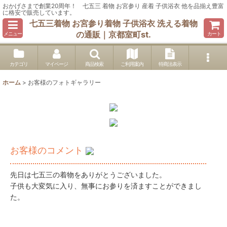
おかげさまで創業20周年！ 七五三 着物 お宮参り 産着 子供浴衣 他を品揃え豊富
に格安で販売しています。
七五三着物 お宮参り着物 子供浴衣 洗える着物
の通販｜京都室町st.
メニュー
カート
カテゴリ
マイページ
商品検索
ご利用案内
特商法表示
ホーム
>
お客様のフォトギャラリー
お客様のコメント
先日は七五三の着物をありがとうございました。
子供も大変気に入り、無事にお参りを済ますことができまし
た。