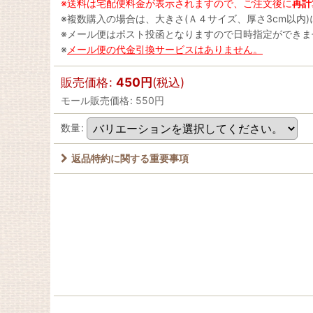
※送料は宅配便料金が表示されますので、ご注文後に
再計
※複数購入の場合は、大きさ(Ａ４サイズ、厚さ3cm以内
※メール便はポスト投函となりますので日時指定ができ
※
メール便の代金引換サービスはありません。
販売価格
:
450
円
(税込)
モール販売価格
:
550
円
数量
:
返品特約に関する重要事項