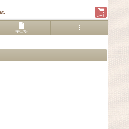
t.
カート
特商法表示