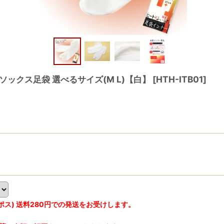
 ソックス足袋 選べるサイズ(M L)【白】
[
HTH-ITB01
]
ス) 送料280円での発送をお受けします。
。