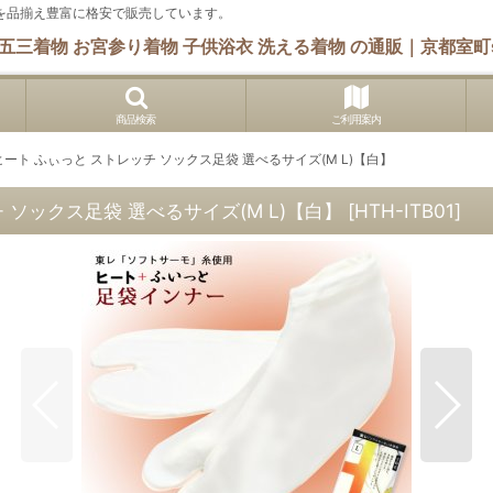
 他を品揃え豊富に格安で販売しています。
五三着物 お宮参り着物 子供浴衣 洗える着物 の通販｜京都室町s
商品検索
ご利用案内
ヒート ふぃっと ストレッチ ソックス足袋 選べるサイズ(M L)【白】
 ソックス足袋 選べるサイズ(M L)【白】
[
HTH-ITB01
]