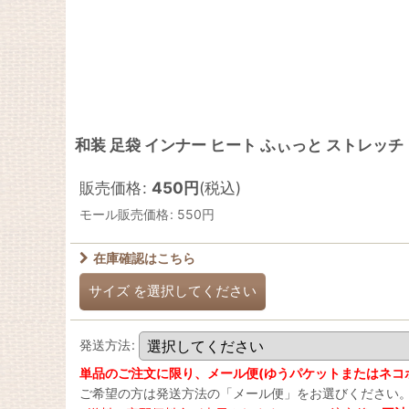
和装 足袋 インナー ヒート ふぃっと ストレッチ
販売価格
:
450
円
(税込)
モール販売価格
:
550
円
在庫確認はこちら
サイズ
を選択してください
発送方法
:
単品のご注文に限り、メール便(ゆうパケットまたはネコポ
ご希望の方は発送方法の「メール便」をお選びください