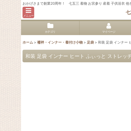
おかげさまで創業20周年！ 七五三 着物 お宮参り 産着 子供浴衣
七
メニュー
カテゴリ
マイページ
ホーム
>
襦袢・インナー・着付け小物
>
足袋
>
和装 足袋 インナー 
和装 足袋 インナー ヒート ふぃっと ストレッチ