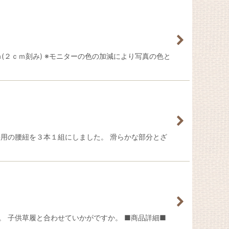
(２ｃｍ刻み) ※モニターの色の加減により写真の色と
供用の腰紐を３本１組にしました。 滑らかな部分とざ
。 子供草履と合わせていかがですか。 ■商品詳細■