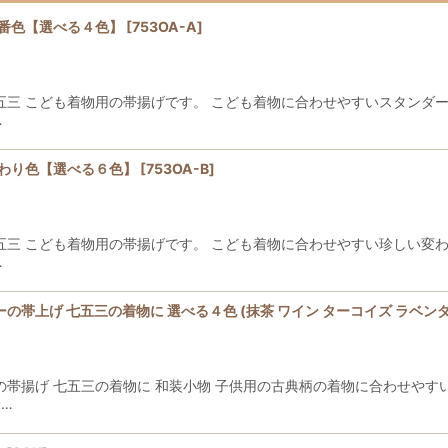
定番色【選べる４色】
[
753OA-A
]
七五三 こども着物用の帯揚げです。 こども着物に合わせやすいスタンダ
…
変わり色【選べる６色】
[
753OA-B
]
七五三 こども着物用の帯揚げです。 こども着物に合わせやすい珍しい変
…
ーの帯上げ 七五三の着物に 選べる４色 (抹茶 ワイン ターコイズ ラベンダ
の帯揚げ 七五三の着物に 和装小物 子供用の古典柄の着物に合わせやす
サ…