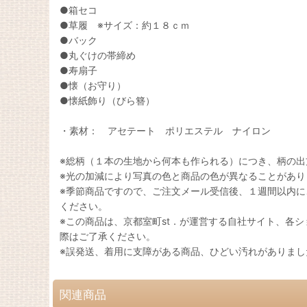
●箱セコ
●草履 ※サイズ：約１８ｃｍ
●バック
●丸ぐけの帯締め
●寿扇子
●懐（お守り）
●懐紙飾り（びら簪）
・素材： アセテート ポリエステル ナイロン
※総柄（１本の生地から何本も作られる）につき、柄の
※光の加減により写真の色と商品の色が異なることがあり
※季節商品ですので、ご注文メール受信後、１週間以内
ください。
※この商品は、京都室町st．が運営する自社サイト、各
際はご了承ください。
※誤発送、着用に支障がある商品、ひどい汚れがありま
関連商品