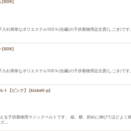
色
[
SGK
]
手入れ簡単なポリエステル100％(合繊)の子供着物用志古貴(しごき)
外
[
SGK
]
手入れ簡単なポリエステル100％(合繊)の子供着物用志古貴(しごき)
ベルト【ピンク】
[
kizbelt-p
]
使える子供着物用マジックベルトです。 縦、横、斜めに伸びてほどよく
イズ…