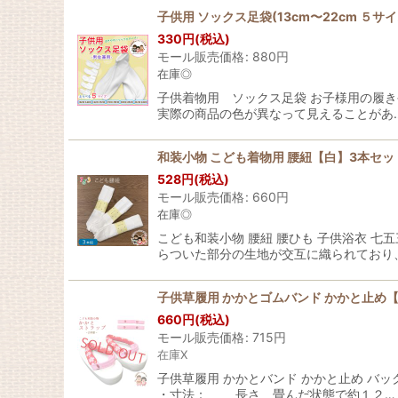
子供用 ソックス足袋(13cm〜22cm ５サ
330
円
(税込)
モール販売価格
:
880
円
在庫◎
子供着物用 ソックス足袋 お子様用の履き
実際の商品の色が異なって見えることがあ
和装小物 こども着物用 腰紐【白】3本セッ
528
円
(税込)
モール販売価格
:
660
円
在庫◎
こども和装小物 腰紐 腰ひも 子供浴衣 
らついた部分の生地が交互に織られており
子供草履用 かかとゴムバンド かかと止め
660
円
(税込)
モール販売価格
:
715
円
在庫X
子供草履用 かかとバンド かかと止め バ
・寸法： 長さ 畳んだ状態で約１２…