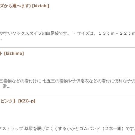
イズから選べます)
[
kiztabi
]
やすいソックスタイプの白足袋です。 ・サイズは、１３ｃｍ－２２ｃｍ
…
ト
[
kizhimo
]
七五三着物などの着付けに 七五三の着物や子供浴衣などの着付に便利な子
、滑…
【ピンク】
[
KZG-p
]
ックストラップ 草履を脱げにくくするかかとゴムバンド（２本一組）です