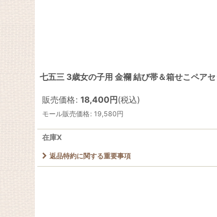
七五三 3歳女の子用 金襴 結び帯＆箱せこペアセ
販売価格
:
18,400
円
(税込)
モール販売価格
:
19,580
円
在庫X
返品特約に関する重要事項