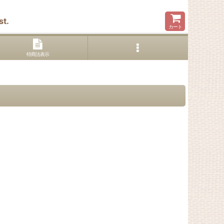
t.
カート
特商法表示