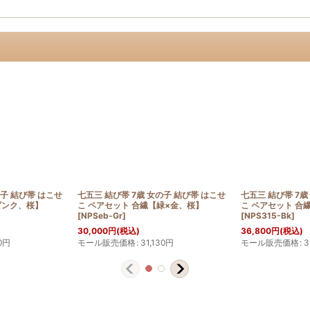
の子 結び帯 はこせ
七五三 結び帯 7歳 女の子 結び帯 はこせ
七五三 結び帯 7歳
ピンク、桜】
こ ペアセット 合繊【緑×金、桜】
こ ペアセット 合
[
NPSeb-Gr
]
[
NPS315-Bk
]
30,000
円
(税込)
36,800
円
(税込)
0
円
モール販売価格
:
31,130
円
モール販売価格
:
3