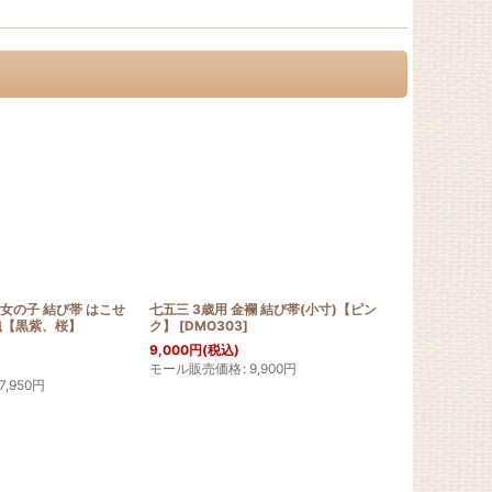
 女の子 結び帯 はこせ
七五三 3歳用 金襴 結び帯(小寸)【ピン
七五三 3歳用
繊【黒紫、桜】
ク】
[
DMO303
]
[
DMO305
]
9,000
円
(税込)
9,000
円
(税込
モール販売価格
:
9,900
円
モール販売価
7,950
円