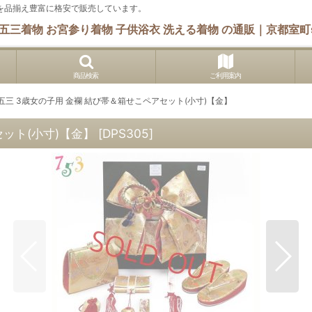
 他を品揃え豊富に格安で販売しています。
五三着物 お宮参り着物 子供浴衣 洗える着物 の通販｜京都室町s
商品検索
ご利用案内
五三 3歳女の子用 金襴 結び帯＆箱せこペアセット(小寸)【金】
セット(小寸)【金】
[
DPS305
]