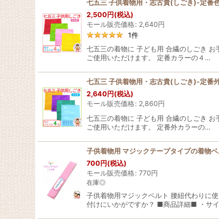
七五三 子供着物用・志古貴(しごき)-定番
2,500
円
(税込)
モール販売価格
:
2,640
円
1
件
七五三の着物に 子ども用 合繊のしごき お
ご使用いただけます。 定番カラーの４…
七五三 子供着物用・志古貴(しごき)-定番
2,640
円
(税込)
モール販売価格
:
2,860
円
七五三の着物に 子ども用 合繊のしごき お
ご使用いただけます。 定番外カラーの…
子供着物用 マジックテープタイプの着物
700
円
(税込)
モール販売価格
:
770
円
在庫◎
子供着物用マジックベルト 腰紐代わりに
付けにいかがですか？ ■商品詳細■ ・サ