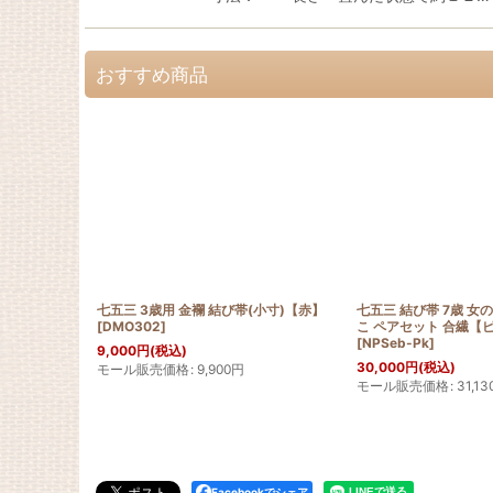
おすすめ商品
七五三 3歳用 金襴 結び帯(小寸)【赤】
七五三 結び帯 7歳 女
[
DMO302
]
こ ペアセット 合繊【
[
NPSeb-Pk
]
9,000
円
(税込)
30,000
円
(税込)
モール販売価格
:
9,900
円
モール販売価格
:
31,13
Facebookでシェア