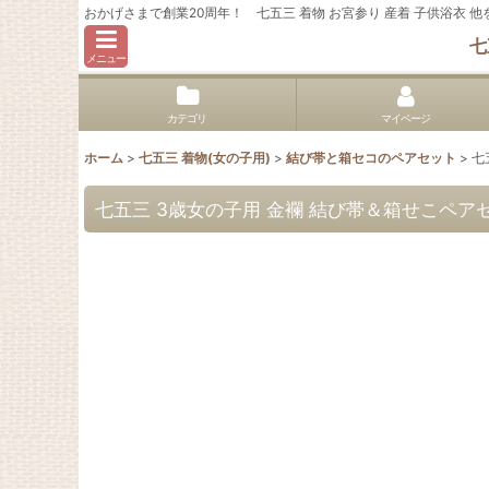
おかげさまで創業20周年！ 七五三 着物 お宮参り 産着 子供浴衣
七
メニュー
カテゴリ
マイページ
ホーム
>
七五三 着物(女の子用)
>
結び帯と箱セコのペアセット
>
七
七五三 3歳女の子用 金襴 結び帯＆箱せこペア