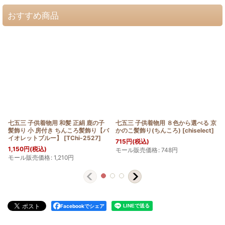
おすすめ商品
七五三 子供着物用 和髪 正絹 鹿の子
七五三 子供着物用 ８色から選べる 京
髪飾り 小 房付き ちんころ髪飾り【バ
かのこ髪飾り(ちんころ)
[
chiselect
]
イオレットブルー】
[
TChi-2527
]
715
円
(税込)
1,150
円
(税込)
モール販売価格
:
748
円
モール販売価格
:
1,210
円
Facebookでシェア