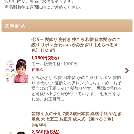
使用に限り、返品・交換を承ります。
商品到着後１週間以内にご連絡ください。
関連商品
七五三 髪飾り 房付き 狆ころ 和髪 日本髪 かのこ
絞り リボン かわいい かみかざり【えらべる４
色】
[
TChif
]
1,050
円
(税込)
モール販売価格
:
1,100
円
在庫△
かみかざり 和髪 日本髪 かのこ絞り リボン 髪飾
り かわいい 髪飾りのアレンジにおすすめ、お子
様向けの正絹 かのこ髪飾りです。 両端に揺れる
と可愛い小さな房が付いています。 七五三をは
じめ、お正月等…
髪飾り 女の子用 7歳 3歳日本髪 綿結 手絡 やなぎ
単色 大 七五三 お正月 成人式 【選べる３色】
[
ugkib
]
2,580
円
(税込)