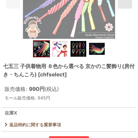
七五三 子供着物用 ８色から選べる 京かのこ髪飾り(房付
き・ちんころ)
[
chfselect
]
販売価格
:
990
円
(税込)
モール販売価格
:
945
円
在庫X
返品特約に関する重要事項