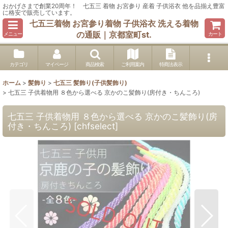
おかげさまで創業20周年！ 七五三 着物 お宮参り 産着 子供浴衣 他を品揃え豊富
に格安で販売しています。
七五三着物 お宮参り着物 子供浴衣 洗える着物
の通販｜京都室町st.
メニュー
カート
カテゴリ
マイページ
商品検索
ご利用案内
特商法表示
ホーム
>
髪飾り
>
七五三 髪飾り(子供髪飾り)
>
七五三 子供着物用 ８色から選べる 京かのこ髪飾り(房付き・ちんころ)
七五三 子供着物用 ８色から選べる 京かのこ髪飾り(房
付き・ちんころ)
[
chfselect
]