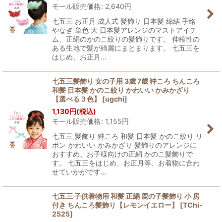
モール販売価格
:
2,640
円
七五三 お正月 成人式 髪飾り 日本髪 綿結 手絡
やなぎ 単色 大 日本髪アレンジのマストアイテ
ム、正絹のかのこ絞りの髪飾りです。 伸縮性の
ある生地で髪が綺麗にまとまります。 七五三を
はじめ、お正月…
七五三髪飾り 女の子用 3歳 7歳 狆ころ ちんころ
和髪 日本髪 かのこ絞り かわいい かみかざり
【選べる３色】
[
ugchi
]
1,130
円
(税込)
モール販売価格
:
1,155
円
七五三 髪飾り 狆ころ 和髪 日本髪 かのこ絞り リ
ボン かわいい かみかざり 髪飾りのアレンジに
おすすめ、お子様向けの正絹 かのこ髪飾りで
す。 七五三をはじめ、お正月等、お着物に合わ
せていかがです…
七五三 子供着物用 和髪 正絹 鹿の子髪飾り 小 房
付き ちんころ髪飾り【レモンイエロー】
[
TChi-
2525
]