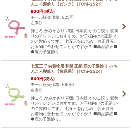
んころ髪飾り【ピンク】
[
TChi-2521
]
800
円
(税込)
モール販売価格
:
825
円
在庫◎
狆ころ かみかざり 和髪 日本髪 かのこ絞り 髪飾
りのアレンジにおすすめ、お子様向けの正絹 か
のこ髪飾りです。 七五三をはじめ、お正月等、
お着物に合わせていかがですか？ ■商品詳細■
●鹿の子髪飾り…
七五三 子供着物用 和髪 正絹 鹿の子髪飾り 小 ち
んころ髪飾り【黄緑系】
[
TChi-2524
]
640
円
(税込)
モール販売価格
:
660
円
在庫◎
狆ころ かみかざり 和髪 日本髪 かのこ絞り 髪飾
りのアレンジにおすすめ、お子様向けの正絹 か
のこ髪飾りです。 七五三をはじめ、お正月等、
お着物に合わせていかがですか？ ■商品詳細■
●鹿の子髪飾り…