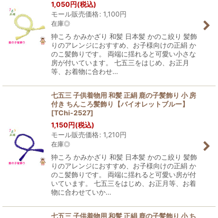
1,050
円
(税込)
モール販売価格
:
1,100
円
在庫◎
狆ころ かみかざり 和髪 日本髪 かのこ絞り 髪飾
りのアレンジにおすすめ、お子様向けの正絹 か
のこ髪飾りです。 両端に揺れると可愛い小さな
房が付いています。 七五三をはじめ、お正月
等、お着物に合わせ…
七五三 子供着物用 和髪 正絹 鹿の子髪飾り 小 房
付き ちんころ髪飾り【バイオレットブルー】
[
TChi-2527
]
1,150
円
(税込)
モール販売価格
:
1,210
円
在庫◎
狆ころ かみかざり 和髪 日本髪 かのこ絞り 髪飾
りのアレンジにおすすめ、お子様向けの正絹 か
のこ髪飾りです。 両端に揺れると可愛い房が付
いています。 七五三をはじめ、お正月等、お着
物に合わせていか…
七五三 子供着物用 和髪 正絹 鹿の子髪飾り 小 ち