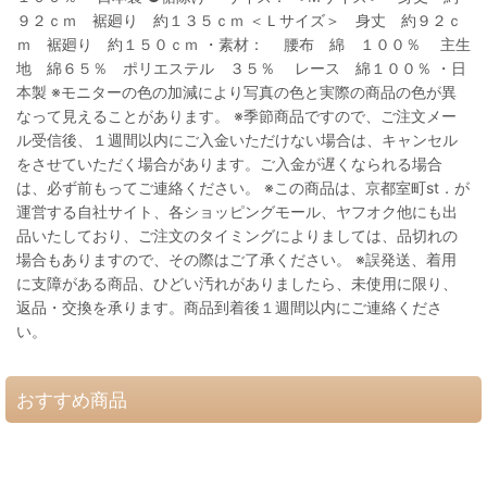
９２ｃｍ 裾廻り 約１３５ｃｍ ＜Ｌサイズ＞ 身丈 約９２ｃ
ｍ 裾廻り 約１５０ｃｍ ・素材： 腰布 綿 １００％ 主生
地 綿６５％ ポリエステル ３５％ レース 綿１００％ ・日
本製 ※モニターの色の加減により写真の色と実際の商品の色が異
なって見えることがあります。 ※季節商品ですので、ご注文メー
ル受信後、１週間以内にご入金いただけない場合は、キャンセル
をさせていただく場合があります。ご入金が遅くなられる場合
は、必ず前もってご連絡ください。 ※この商品は、京都室町st．が
運営する自社サイト、各ショッピングモール、ヤフオク他にも出
品いたしており、ご注文のタイミングによりましては、品切れの
場合もありますので、その際はご了承ください。 ※誤発送、着用
に支障がある商品、ひどい汚れがありましたら、未使用に限り、
返品・交換を承ります。商品到着後１週間以内にご連絡くださ
い。
おすすめ商品