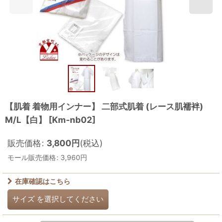
【肌着 着物用インナー】 二部式肌着 (レース肌襦袢)
M/L【白】
[
Km-nb02
]
販売価格
:
3,800
円
(税込)
モール販売価格
:
3,960
円
在庫確認はこちら
サイズ
を選択してください