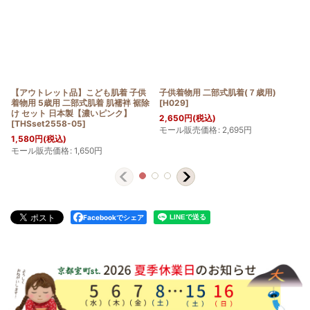
【アウトレット品】こども肌着 子供
子供着物用 二部式肌着(７歳用)
着物用 5歳用 二部式肌着 肌襦袢 裾除
[
H029
]
け セット 日本製【濃いピンク】
2,650
円
(税込)
[
THSset2558-05
]
モール販売価格
:
2,695
円
1,580
円
(税込)
モール販売価格
:
1,650
円
Facebookでシェア