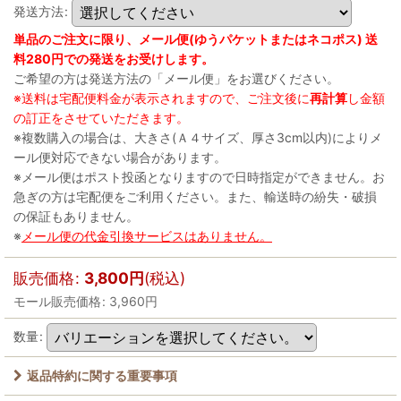
発送方法
:
単品のご注文に限り、メール便(ゆうパケットまたはネコポス) 送
料280円での発送をお受けします。
ご希望の方は発送方法の「メール便」をお選びください。
※送料は宅配便料金が表示されますので、ご注文後に
再計算
し金額
の訂正をさせていただきます。
※複数購入の場合は、大きさ(Ａ４サイズ、厚さ3cm以内)によりメ
ール便対応できない場合があります。
※メール便はポスト投函となりますので日時指定ができません。お
急ぎの方は宅配便をご利用ください。また、輸送時の紛失・破損
の保証もありません。
※
メール便の代金引換サービスはありません。
販売価格
:
3,800
円
(税込)
モール販売価格
:
3,960
円
数量
:
返品特約に関する重要事項