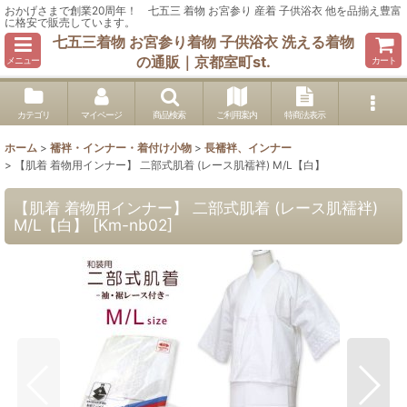
おかげさまで創業20周年！ 七五三 着物 お宮参り 産着 子供浴衣 他を品揃え豊富
に格安で販売しています。
七五三着物 お宮参り着物 子供浴衣 洗える着物
の通販｜京都室町st.
メニュー
カート
カテゴリ
マイページ
商品検索
ご利用案内
特商法表示
ホーム
>
襦袢・インナー・着付け小物
>
長襦袢、インナー
>
【肌着 着物用インナー】 二部式肌着 (レース肌襦袢) M/L【白】
【肌着 着物用インナー】 二部式肌着 (レース肌襦袢)
M/L【白】
[
Km-nb02
]