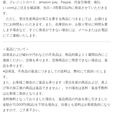
後、クレジットカード、amazon pay、Paypal、代金引換便、後払
い.comはご注文を確認後、当日～3営業日以内に発送させていただきま
す。
ただし、受注生産商品や加工を要する商品につきましては、お届けま
でにお時間をいただきます。また、在庫切れや、お取り寄せに時間を要
します場合など、すぐに発送ができない場合には、メールまたはお電話
にてご連絡いたします。
＜返品について＞
誤発送および破れや汚れなどの不良品は、商品到着より１週間以内にご
連絡ください。交換を承ります。交換商品がご用意できない場合は、返
品を承ります。
※誤発送、不良品の返送につきましての送料は、弊社にて負担いたしま
す。
また、お客様ご都合のご返品も承ります（受注生産の商品および、肩上
げ等の加工後の商品は返品できません）。その場合は送料・返金手数料
はお客様ご負担となります。
送料無料となっておりました場合も、返品商品の代金を差し引きました
金額が11,000円(税込)を下回る場合は、往復とも送料はお客様負担になり
ますので、ご了承下さい。