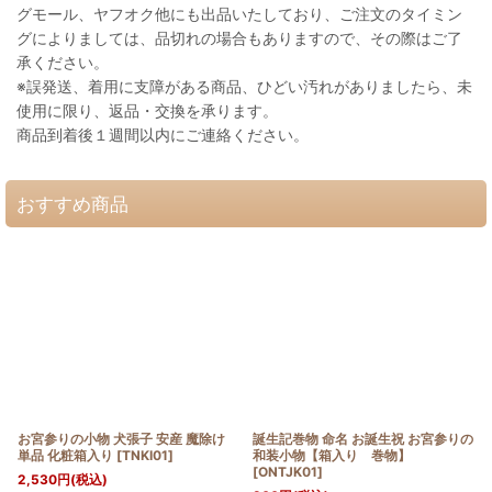
グモール、ヤフオク他にも出品いたしており、ご注文のタイミン
グによりましては、品切れの場合もありますので、その際はご了
承ください。
※誤発送、着用に支障がある商品、ひどい汚れがありましたら、未
使用に限り、返品・交換を承ります。
商品到着後１週間以内にご連絡ください。
おすすめ商品
お宮参りの小物 犬張子 安産 魔除け
誕生記巻物 命名 お誕生祝 お宮参りの
単品 化粧箱入り
[
TNKI01
]
和装小物【箱入り 巻物】
[
ONTJK01
]
2,530
円
(税込)