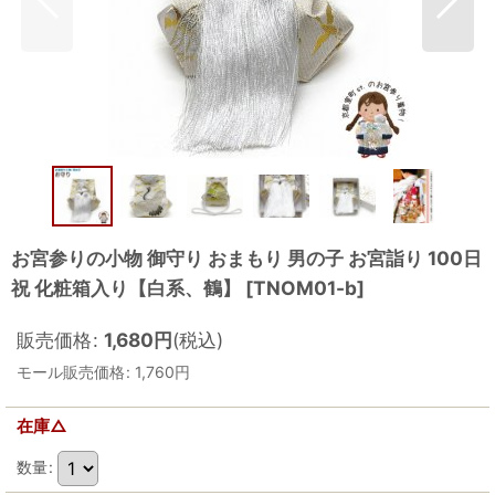
お宮参りの小物 御守り おまもり 男の子 お宮詣り 100日
祝 化粧箱入り【白系、鶴】
[
TNOM01-b
]
販売価格
:
1,680
円
(税込)
モール販売価格
:
1,760
円
在庫△
数量
: