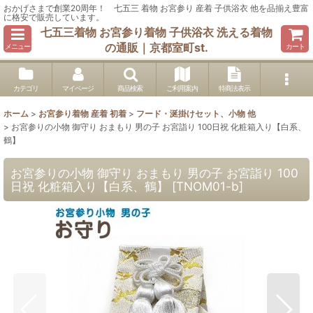
おかげさまで創業20周年！ 七五三 着物 お宮参り 産着 子供浴衣 他を品揃え豊富
に格安で販売しています。
七五三着物 お宮参り着物 子供浴衣 洗える着物
の通販｜京都室町st.
メニュー
カート
カテゴリ
マイページ
商品検索
ご利用案内
特商法表示
ホーム
>
お宮参り着物 産着 初着
>
フード・涎掛けセット、小物 他
>
お宮参りの小物 御守り おまもり 男の子 お宮詣り 100日祝 化粧箱入り【白系、
鶴】
お宮参りの小物 御守り おまもり 男の子 お宮詣り 100
日祝 化粧箱入り【白系、鶴】
[
TNOM01-b
]