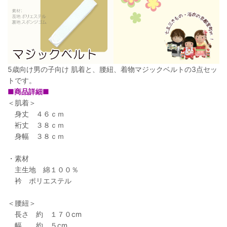
5歳向け男の子向け 肌着と、腰紐、着物マジックベルトの3点セッ
トです。
■商品詳細■
＜肌着＞
身丈 ４６ｃｍ
裄丈 ３８ｃｍ
身幅 ３８ｃｍ
・素材
主生地 綿１００％
衿 ポリエステル
＜腰紐＞
長さ 約 １７０cm
幅 約 ５cm