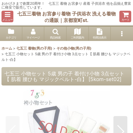
おかげさまで創業20周年！ 七五三 着物 お宮参り 産着 子供浴衣 他を品揃え豊富
に格安で販売しています。
七五三着物 お宮参り着物 子供浴衣 洗える着物
の通販｜京都室町st.
メニュー
カート
カテゴリ
マイページ
商品検索
ご利用案内
特商法表示
ホーム
>
七五三 着物(男の子用)
>
その他小物(男の子用)
>
七五三 小物セット 5歳 男の子 着付け小物 3点セット【 肌着 腰ひも マジックベ
ルト-白】
七五三 小物セット 5歳 男の子 着付け小物 3点セット
【 肌着 腰ひも マジックベルト-白】
[
5kom-set02
]