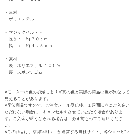
・素材
ポリエステル
＜マジックベルト＞
長さ： 約 ７０ｃｍ
幅 ： 約 ４．５ｃｍ
・素材
表 ポリエステル １００％
裏 スポンジゴム
※モニターの色の加減により写真の色と実際の商品の色が異なって
見えることがあります。
※季節商品ですので、ご注文メール受信後、１週間以内にご入金い
ただけない場合は、キャンセルをさせていただく場合がありま
す。ご入金が遅くなられる場合は、必ず前もってご連絡くださ
い。
※この商品は、京都室町st．が運営する自社サイト、各ショッピン