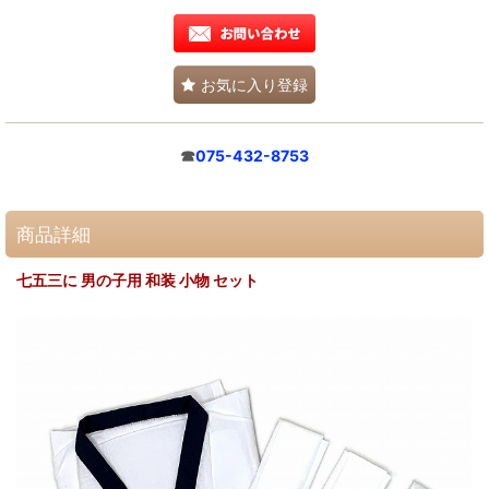
お気に入り登録
☎
075-432-8753
商品詳細
七五三に 男の子用 和装 小物 セット