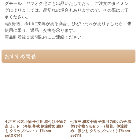
グモール、ヤフオク他にも出品いたしており、ご注文のタイミン
グによりましては、品切れの場合もありますので、その際はご了
承ください。
※誤発送、着用に支障がある商品、ひどい汚れがありましたら、未
使用に限り、返品・交換を承ります。
商品到着後１週間以内にご連絡ください。
おすすめ商品
七五三 和装小物 子供用 着付け小物 7
七五三 和装小物 子供用 7歳女の子 着
点セット （帯板 帯枕 伊達締め 腰ひ
付け小物 5点セット (肌着、伊達締
も クリップベルト）
[
7kom-
め、腰ひも クリップベルト )
[
7kom-
setXX14
]
set11
]