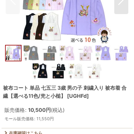
被布コート 単品 七五三 3歳 男の子 刺繍入り 被布着 合
繊【選べる11色/兜と小槌】
[
UGHFd
]
販売価格
:
10,500
円
(税込)
モール販売価格
:
11,550
円
在庫確認はこちら