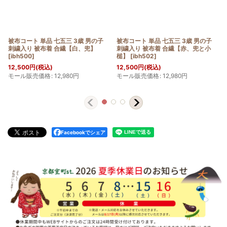
被布コート 単品 七五三 3歳 男の子
被布コート 単品 七五三 3歳 男の子
刺繍入り 被布着 合繊【白、兜】
刺繍入り 被布着 合繊【赤、兜と小
[
ibh500
]
槌】
[
ibh502
]
12,500
円
(税込)
12,500
円
(税込)
モール販売価格
:
12,980
円
モール販売価格
:
12,980
円
Facebookでシェア