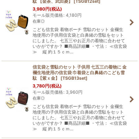
駄 【金茶、武田菱】
[
TSGB12set
]
3,980
円
(税込)
モール販売価格
:
4,180
円
在庫◎
こども信玄袋 着物ポーチ 雪駄のセット 金襴生
地使用の子供用信玄袋と白鼻緒の雪駄をセット
にしました。 七五三やお正月の着物に合わせて
いかがですか？ ■商品詳細■ ・寸法： ≪信玄袋
≫ 縦 約１５ｃｍ…
信玄袋と雪駄のセット 子供用 七五三の着物に 金
襴生地使用の信玄袋 巾着袋と白鼻緒のこども雪
駄 【紫ｘ金】
[
TSGB13set
]
3,780
円
(税込)
モール販売価格
:
3,960
円
在庫◎
こども信玄袋 着物ポーチ 雪駄のセット 金襴生
地使用の子供用信玄袋と白鼻緒の雪駄をセット
にしました。 七五三やお正月の着物に合わせて
いかがですか？ ■商品詳細■ ・寸法： ≪信玄袋
≫ 縦 約１５ｃｍ…