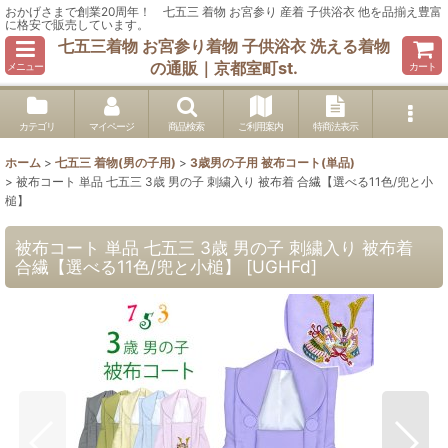
おかげさまで創業20周年！ 七五三 着物 お宮参り 産着 子供浴衣 他を品揃え豊富
に格安で販売しています。
七五三着物 お宮参り着物 子供浴衣 洗える着物
の通販｜京都室町st.
メニュー
カート
カテゴリ
マイページ
商品検索
ご利用案内
特商法表示
ホーム
>
七五三 着物(男の子用)
>
3歳男の子用 被布コート(単品)
>
被布コート 単品 七五三 3歳 男の子 刺繍入り 被布着 合繊【選べる11色/兜と小
槌】
被布コート 単品 七五三 3歳 男の子 刺繍入り 被布着
合繊【選べる11色/兜と小槌】
[
UGHFd
]