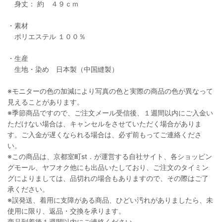
身丈： 約 ４９ｃｍ
・素材
ポリエステル １００％
・生産
生地・染め 日本製（中国縫製）
※モニターの色の加減により写真の色と実際の商品の色が異なって
見えることがあります。
※季節商品ですので、ご注文メール受信後、１週間以内にご入金い
ただけない場合は、キャンセルをさせていただく場合がありま
す。ご入金が遅くなられる場合は、必ず前もってご連絡くださ
い。
※この商品は、京都室町st．が運営する自社サイト、各ショッピン
グモール、ヤフオク他にも出品いたしており、ご注文のタイミン
グによりましては、品切れの場合もありますので、その際はご了
承ください。
※誤発送、着用に支障がある商品、ひどい汚れがありましたら、未
使用に限り、返品・交換を承ります。
商品到着後１週間以内にご連絡ください。