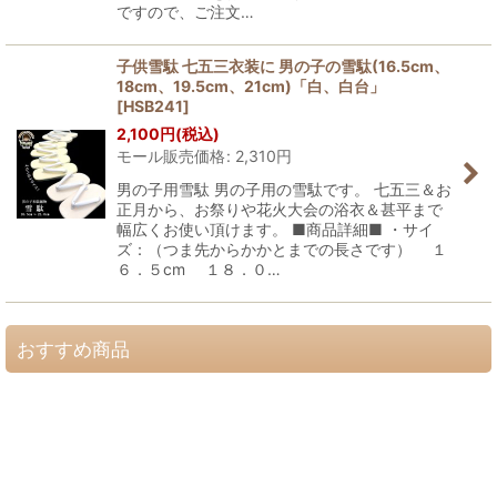
ですので、ご注文…
子供雪駄 七五三衣装に 男の子の雪駄(16.5cm、
18cm、19.5cm、21cm)「白、白台」
[
HSB241
]
2,100
円
(税込)
モール販売価格
:
2,310
円
男の子用雪駄 男の子用の雪駄です。 七五三＆お
正月から、お祭りや花火大会の浴衣＆甚平まで
幅広くお使い頂けます。 ■商品詳細■ ・サイ
ズ：（つま先からかかとまでの長さです） １
６．５cm １８．０…
おすすめ商品