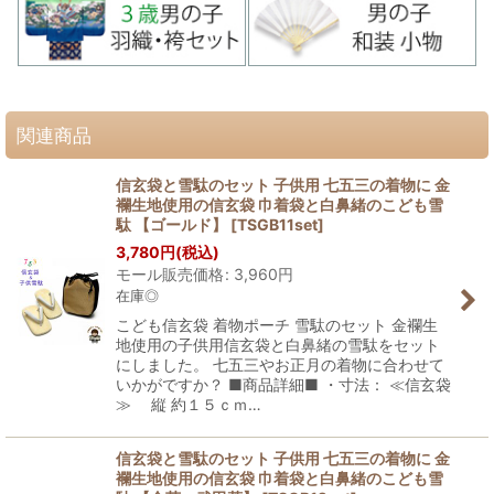
関連商品
信玄袋と雪駄のセット 子供用 七五三の着物に 金
襴生地使用の信玄袋 巾着袋と白鼻緒のこども雪
駄 【ゴールド】
[
TSGB11set
]
3,780
円
(税込)
モール販売価格
:
3,960
円
在庫◎
こども信玄袋 着物ポーチ 雪駄のセット 金襴生
地使用の子供用信玄袋と白鼻緒の雪駄をセット
にしました。 七五三やお正月の着物に合わせて
いかがですか？ ■商品詳細■ ・寸法： ≪信玄袋
≫ 縦 約１５ｃｍ…
信玄袋と雪駄のセット 子供用 七五三の着物に 金
襴生地使用の信玄袋 巾着袋と白鼻緒のこども雪