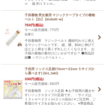
≫ 縦 約１５ｃｍ…
子供着物 男女兼用 マジックテープタイプの着物
ベルト【白】
[
kizbelt-w
]
750
円
(税込)
モール販売価格
:
770
円
在庫◎
子供着物用 マジックベルト 腰紐代わりに使え
るマジックベルトです。 縦、横、斜めに伸びて
ほどよく締まり着くずれしにくくなります。 お
子様の着物の着付けにいかがですか？ ■商品詳
細■ ＜マジックベルト＞…
子供用 ソックス足袋(13cm〜22cm ５サイズか
ら選べます)
[
kiz_tabi
]
330
円
(税込)
モール販売価格
:
880
円
子供着物用 ソックス足袋 ★お子様用の履きや
すいソックスタイプの足袋です。 ・サイズは、
１３ｃｍ〜２２ｃｍ(２ｃｍ刻み) ※ご注文時、ご
希望のサイズをお知らせください。 ※季節商品