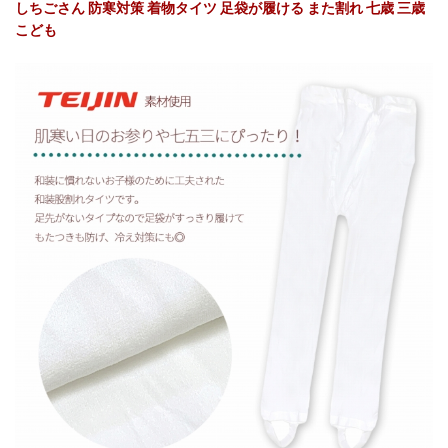
しちごさん 防寒対策 着物タイツ 足袋が履ける また割れ 七歳 三歳
こども