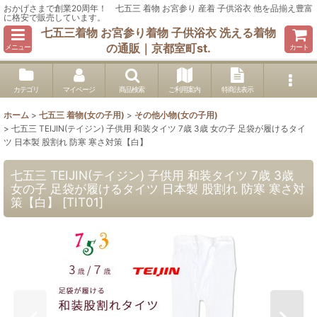
おかげさまで創業20周年！ 七五三 着物 お宮参り 産着 子供浴衣 他を品揃え豊富
に格安で販売しています。
七五三着物 お宮参り着物 子供浴衣 洗える着物
の通販｜京都室町st.
メニュー
カート
カテゴリ
マイページ
商品検索
ご利用案内
特商法表示
ホーム
>
七五三 着物(女の子用)
>
その他小物(女の子用)
>
七五三 TEIJIN(テイジン) 子供用 和装タイツ 7歳 3歳 女の子 足袋が履けるタイ
ツ 日本製 股割れ 防寒 寒さ対策【白】
七五三 TEIJIN(テイジン) 子供用 和装タイツ 7歳 3歳
女の子 足袋が履けるタイツ 日本製 股割れ 防寒 寒さ対
策【白】
[
TIT01
]