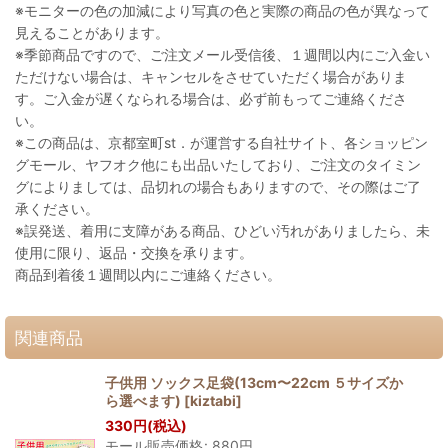
※モニターの色の加減により写真の色と実際の商品の色が異なって
見えることがあります。
※季節商品ですので、ご注文メール受信後、１週間以内にご入金い
ただけない場合は、キャンセルをさせていただく場合がありま
す。ご入金が遅くなられる場合は、必ず前もってご連絡くださ
い。
※この商品は、京都室町st．が運営する自社サイト、各ショッピン
グモール、ヤフオク他にも出品いたしており、ご注文のタイミン
グによりましては、品切れの場合もありますので、その際はご了
承ください。
※誤発送、着用に支障がある商品、ひどい汚れがありましたら、未
使用に限り、返品・交換を承ります。
商品到着後１週間以内にご連絡ください。
関連商品
子供用 ソックス足袋(13cm〜22cm ５サイズか
ら選べます)
[
kiztabi
]
330
円
(税込)
モール販売価格
:
880
円