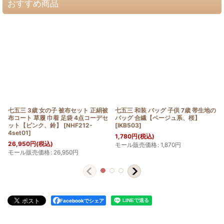
おすすめ商品
七五三 3歳 女の子 被布セット 正絹被
七五三 和装 バッグ 子供 7歳 帯生地の
布コート 草履 巾着 足袋 4点コーデセ
バッグ 合繊【ベージュ系、桜】
ット【ピンク、鈴】
[
NHF212-
[
IKB503
]
4set01
]
1,780
円
(税込)
26,950
円
(税込)
モール販売価格
:
1,870
円
モール販売価格
:
26,950
円
Facebookでシェア