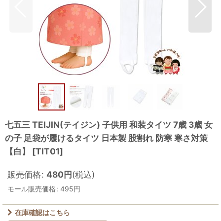
七五三 TEIJIN(テイジン) 子供用 和装タイツ 7歳 3歳 女
の子 足袋が履けるタイツ 日本製 股割れ 防寒 寒さ対策
【白】
[
TIT01
]
販売価格
:
480
円
(税込)
モール販売価格
:
495
円
在庫確認はこちら