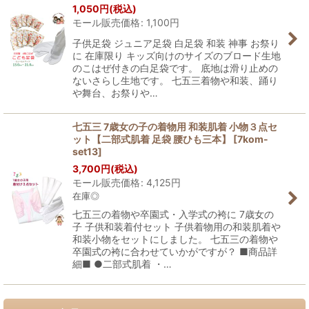
1,050
円
(税込)
モール販売価格
:
1,100
円
子供足袋 ジュニア足袋 白足袋 和装 神事 お祭り
に 在庫限り キッズ向けのサイズのブロード生地
のこはぜ付きの白足袋です。 底地は滑り止めの
ないさらし生地です。 七五三着物や和装、踊り
や舞台、お祭りや…
七五三 7歳女の子の着物用 和装肌着 小物３点セ
ット【二部式肌着 足袋 腰ひも三本】
[
7kom-
set13
]
3,700
円
(税込)
モール販売価格
:
4,125
円
在庫◎
七五三の着物や卒園式・入学式の袴に 7歳女の
子 子供和装着付セット 子供着物用の和装肌着や
和装小物をセットにしました。 七五三の着物や
卒園式の袴に合わせていかがですが？ ■商品詳
細■ ●二部式肌着 ・…