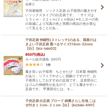
在庫◎
子供着物用 ソックス足袋 お子様用の履きやす
いソックスタイプの白足袋です。 ・サイズは、
１３ｃｍ－２２ｃｍ(２ｃｍ刻み) ※モニターの色
の加減により写真の色と実際の商品の色が異な
って見えることがあ…
子供足袋 伸縮性(ストレッチ)のある、国産のは
きよい子供足袋 選べるサイズ(13cm-22cm)
【白】
[
kiz-tabi02
]
850
円
(税込)
モール販売価格
:
880
円
1
件
履き良いお子様用 ちとせたび 日本製 伸縮性
があり、ソフトでやさしい肌触りですので、お
子様用としておすすめの足袋です。 足首部分に
はゴムの伸縮性があるので、とても履きやすい
足袋です。 甲裏部分には、キ…
子供足袋 白足袋 ブロード 綿裏さらし生地 こは
ぜ付き１３cm-２１cm【白】
[
kiztabi-KNY
]