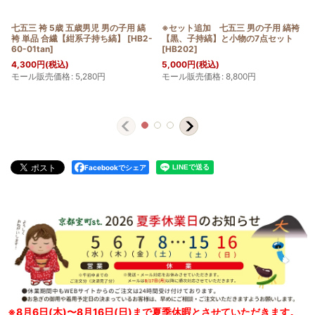
七五三 袴 5歳 五歳男児 男の子用 縞
※セット追加 七五三 男の子用 縞袴
袴 単品 合繊【紺系子持ち縞】
[
HB2-
【黒、子持縞】と小物の7点セット
60-01tan
]
[
HB202
]
4,300
円
(税込)
5,000
円
(税込)
モール販売価格
:
5,280
円
モール販売価格
:
8,800
円
Facebookでシェア
※8月6日(木)〜8月16日(日)まで夏季休暇とさせていただきます。