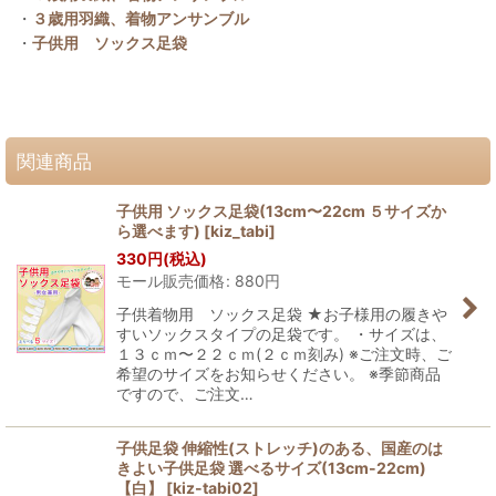
・
３歳用羽織、着物アンサンブル
・
子供用 ソックス足袋
関連商品
子供用 ソックス足袋(13cm〜22cm ５サイズか
ら選べます)
[
kiz_tabi
]
330
円
(税込)
モール販売価格
:
880
円
子供着物用 ソックス足袋 ★お子様用の履きや
すいソックスタイプの足袋です。 ・サイズは、
１３ｃｍ〜２２ｃｍ(２ｃｍ刻み) ※ご注文時、ご
希望のサイズをお知らせください。 ※季節商品
ですので、ご注文…
子供足袋 伸縮性(ストレッチ)のある、国産のは
きよい子供足袋 選べるサイズ(13cm-22cm)
【白】
[
kiz-tabi02
]