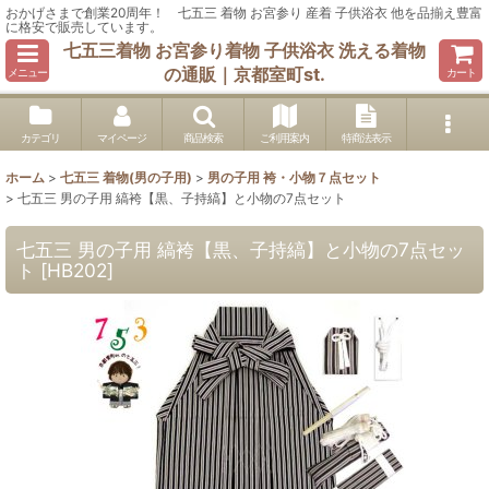
おかげさまで創業20周年！ 七五三 着物 お宮参り 産着 子供浴衣 他を品揃え豊富
に格安で販売しています。
七五三着物 お宮参り着物 子供浴衣 洗える着物
の通販｜京都室町st.
メニュー
カート
カテゴリ
マイページ
商品検索
ご利用案内
特商法表示
ホーム
>
七五三 着物(男の子用)
>
男の子用 袴・小物７点セット
>
七五三 男の子用 縞袴【黒、子持縞】と小物の7点セット
七五三 男の子用 縞袴【黒、子持縞】と小物の7点セッ
ト
[
HB202
]