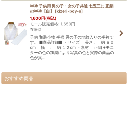
半衿 子供用 男の子・女の子共通 七五三に 正絹
の半衿【白】
[
kizeri-boy-s
]
1,600
円
(税込)
モール販売価格
:
1,650
円
在庫◎
子供 和装小物 半襟 男の子の地紋入りの半衿で
す。 ■商品詳細■ ・サイズ 長さ： 約 ８０
cm 幅 ： 約 １２cm ・素材 正絹 ※モニ
ターの色の加減により写真の色と実際の商品の
色が異…
おすすめ商品