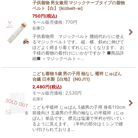
子供着物 男女兼用 マジックテープタイプの着物
ベルト【白】
[
kizbelt-w
]
750
円
(税込)
モール販売価格
:
770
円
在庫◎
子供着物用 マジックベルト 腰紐代わりに使え
るマジックベルトです。 縦、横、斜めに伸びて
ほどよく締まり着くずれしにくくなります。 お
子様の着物の着付けにいかがですか？ ■商品詳
細■ ＜マジックベルト＞…
こども着物 5歳 男の子用 袖なし 襦袢 じゅばん
合繊 日本製【白地】
[
NGJ11
]
2,480
円
(税込)
モール販売価格
:
2,530
円
在庫X
こども半襦袢 じゅばん 5歳男の子用 身長110cm
前後向け 五歳男の子用の袖なしの半襦袢（じゅ
ばん）単品です。 襟元は塩瀬で半衿が付いてい
るように見えます。（半衿の部分はミシンで縫
い付けられておりま…