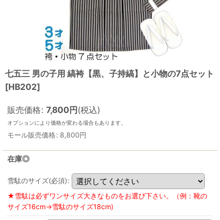
七五三 男の子用 縞袴【黒、子持縞】と小物の7点セット
[
HB202
]
販売価格
:
7,800
円
(税込)
オプションにより価格が変わる場合もあります。
モール販売価格
:
8,800
円
在庫◎
雪駄のサイズ(必須)
:
★雪駄は必ずワンサイズ大きなものをお選び下さい。（例：靴の
サイズ16cm→雪駄のサイズ18cm)