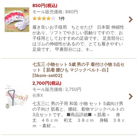
850
円
(税込)
モール販売価格
:
880
円
1
件
履き良いお子様用 ちとせたび 日本製 伸縮性
があり、ソフトでやさしい肌触りですので、お
子様用としておすすめの足袋です。 足首部分に
はゴムの伸縮性があるので、とても履きやすい
足袋です。 甲裏部分には、キ…
七五三 小物セット 5歳 男の子 着付け小物 3点セ
ット【 肌着 腰ひも マジックベルト-白】
[
5kom-set02
]
2,700
円
(税込)
モール販売価格
:
2,750
円
在庫X
七五三に 男の子用 和装 小物 セット 5歳向け男
の子向け 肌着と、腰紐、着物マジックベルトの
3点セットです。 ■商品詳細■ ＜肌着＞ 身
丈 ４６ｃｍ 裄丈 ３８ｃｍ 身幅 ３８ｃ
ｍ ・素材 …