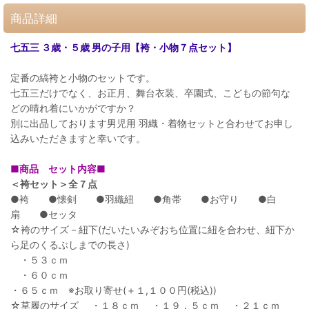
商品詳細
七五三 ３歳・５歳 男の子用【袴・小物７点セット】
定番の縞袴と小物のセットです。
七五三だけでなく、お正月、舞台衣装、卒園式、こどもの節句な
どの晴れ着にいかがですか？
別に出品しております男児用 羽織・着物セットと合わせてお申し
込みいただきますと幸いです。
■商品 セット内容■
＜袴セット＞全７点
●袴 ●懐剣 ●羽織紐 ●角帯 ●お守り ●白
扇 ●セッタ
☆袴のサイズ－紐下(だいたいみぞおち位置に紐を合わせ、紐下か
ら足のくるぶしまでの長さ)
・５３ｃｍ
・６０ｃｍ
・６５ｃｍ ※お取り寄せ(＋１,１００円(税込))
☆草履のサイズ ・１８ｃｍ ・１９．５ｃｍ ・２１ｃｍ