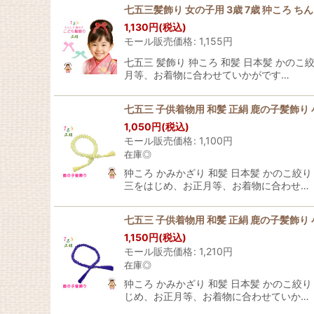
七五三髪飾り 女の子用 3歳 7歳 狆ころ 
1,130
円
(税込)
モール販売価格
:
1,155
円
七五三 髪飾り 狆ころ 和髪 日本髪 かの
月等、お着物に合わせていかがです…
七五三 子供着物用 和髪 正絹 鹿の子髪飾り
1,050
円
(税込)
モール販売価格
:
1,100
円
在庫◎
狆ころ かみかざり 和髪 日本髪 かのこ
三をはじめ、お正月等、お着物に合わせ…
七五三 子供着物用 和髪 正絹 鹿の子髪飾
1,150
円
(税込)
モール販売価格
:
1,210
円
在庫◎
狆ころ かみかざり 和髪 日本髪 かのこ
じめ、お正月等、お着物に合わせていか…