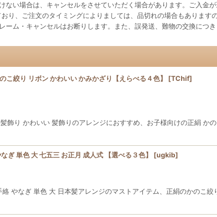
だけない場合は、キャンセルをさせていただく場合があります。ご入金が
ており、ご注文のタイミングによりましては、品切れの場合もあります
クレーム・キャンセルはお断りします。また、誤発送、難物の交換につき
 かのこ絞り リボン かわいい かみかざり【えらべる４色】
[
TChif
]
ン 髪飾り かわいい 髪飾りのアレンジにおすすめ、お子様向けの正絹 
やなぎ 単色 大 七五三 お正月 成人式 【選べる３色】
[
ugkib
]
結 手絡 やなぎ 単色 大 日本髪アレンジのマストアイテム、正絹のかの