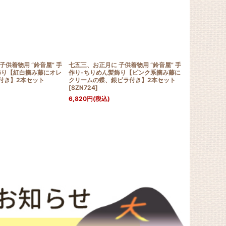
子供着物用 “鈴音屋” 手
七五三、お正月に 子供着物用 “鈴音屋” 手
七五三 子供着
飾り【紅白摘み藤にオレ
作り-ちりめん髪飾り【ピンク系摘み藤に
めん髪飾り【
付き】2本セット
クリームの蝶、銀ビラ付き】2本セット
さぎ、銀ビラ
[
SZN724
]
3,960
円
(税込
6,820
円
(税込)