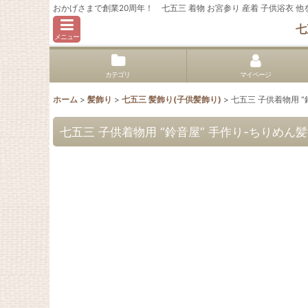
おかげさまで創業20周年！ 七五三 着物 お宮参り 産着 子供浴衣
七
メニュー
カテゴリ
マイページ
ホーム
>
髪飾り
>
七五三 髪飾り(子供髪飾り)
>
七五三 子供着物用 
七五三 子供着物用 “鈴音屋” 手作り-ちり