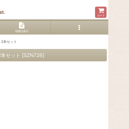
t.
カート
特商法表示
】2本セット
2本セット
[
SZN726
]