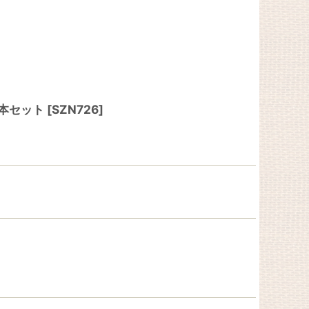
2本セット
[
SZN726
]