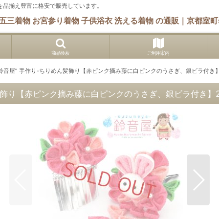
 他を品揃え豊富に格安で販売しています。
五三着物 お宮参り着物 子供浴衣 洗える着物 の通販｜京都室町s
商品検索
ご利用案内
“鈴音屋” 手作り-ちりめん髪飾り【赤ピンク摘み藤に白ピンクのうさぎ、銀ビラ付き
めん髪飾り【赤ピンク摘み藤に白ピンクのうさぎ、銀ビラ付き】