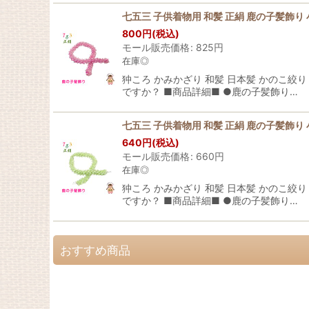
七五三 子供着物用 和髪 正絹 鹿の子髪飾り
800
円
(税込)
モール販売価格
:
825
円
在庫◎
狆ころ かみかざり 和髪 日本髪 かのこ
ですか？ ■商品詳細■ ●鹿の子髪飾り…
七五三 子供着物用 和髪 正絹 鹿の子髪飾り
640
円
(税込)
モール販売価格
:
660
円
在庫◎
狆ころ かみかざり 和髪 日本髪 かのこ
ですか？ ■商品詳細■ ●鹿の子髪飾り…
おすすめ商品