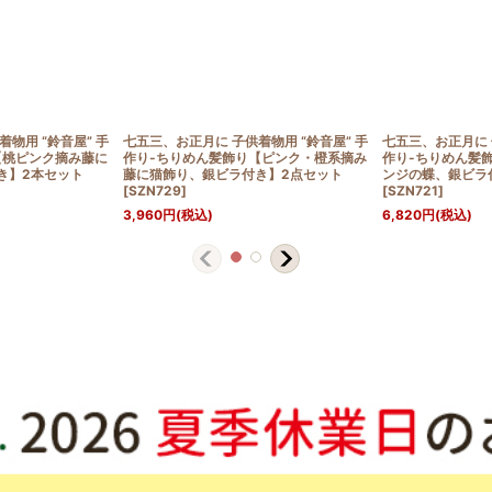
物用 “鈴音屋” 手
七五三、お正月に 子供着物用 “鈴音屋” 手
七五三、お正月に 
【桃ピンク摘み藤に
作り-ちりめん髪飾り【ピンク・橙系摘み
作り-ちりめん髪
き】2本セット
藤に猫飾り、銀ビラ付き】2点セット
ンジの蝶、銀ビラ
[
SZN729
]
[
SZN721
]
3,960
円
(税込)
6,820
円
(税込)