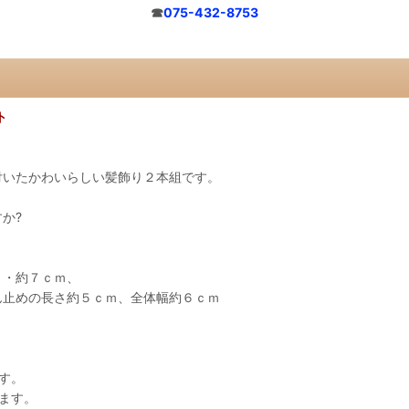
☎
075-432-8753
ト
付いたかわいらしい髪飾り２本組です。
か?
さ・約７ｃｍ、
の長さ約５ｃｍ、全体幅約６ｃｍ
す。
ます。