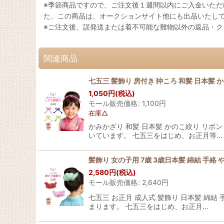
※季節商品ですので、ご注文後１週間以内にご入金いた
た、この商品は、オークションサイト他にも出品いたし
※ご注文後、誤発送または着不可能な難物以外の返品・
関連商品
七五三 髪飾り 房付き 狆ころ 和髪 日本髪
1,050
円
(税込)
モール販売価格
:
1,100
円
在庫△
かみかざり 和髪 日本髪 かのこ絞り リボ
いています。 七五三をはじめ、お正月等…
髪飾り 女の子用 7歳 3歳日本髪 綿結 手絡 
2,580
円
(税込)
モール販売価格
:
2,640
円
七五三 お正月 成人式 髪飾り 日本髪 綿
まります。 七五三をはじめ、お正月…