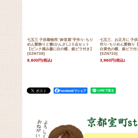
七五三 子供着物用 “鈴音屋”手作り-ちり
七五三、お正月に 子供着
めん髪飾りと簪(かんざし)３点セット
作り-ちりめん髪飾り
【ピンク摘み藤に白の蝶、銀ビラ付き】
白黄色の蝶、銀ビラ付
[
SZN739
]
[
SZN720
]
8,800
円
(税込)
3,960
円
(税込)
Facebookでシェア