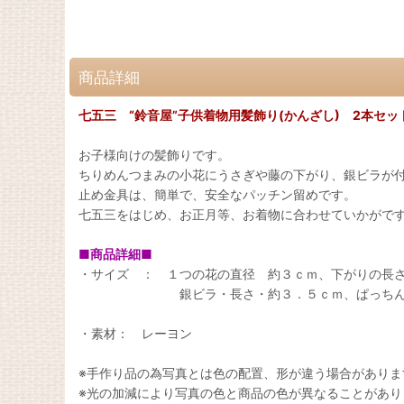
商品詳細
七五三 “鈴音屋”子供着物用髪飾り(かんざし) 2本セッ
お子様向けの髪飾りです。
ちりめんつまみの小花にうさぎや藤の下がり、銀ビラが
止め金具は、簡単で、安全なパッチン留めです。
七五三をはじめ、お正月等、お着物に合わせていかがです
■商品詳細■
・サイズ ： １つの花の直径 約３ｃｍ、下がりの長
銀ビラ・長さ・約３．５ｃｍ、ぱっちん止め
・素材： レーヨン
※手作り品の為写真とは色の配置、形が違う場合がありま
※光の加減により写真の色と商品の色が異なることがあり