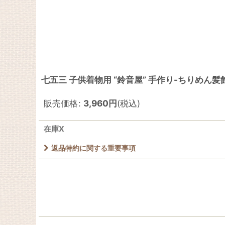
七五三 子供着物用 “鈴音屋” 手作り-ちりめ
販売価格
:
3,960
円
(税込)
在庫X
返品特約に関する重要事項