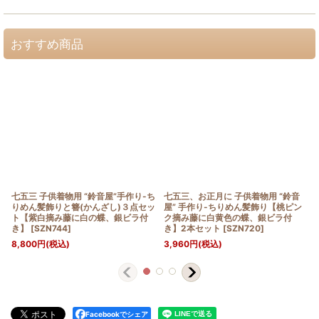
おすすめ商品
七五三 子供着物用 “鈴音屋”手作り-ち
七五三、お正月に 子供着物用 “鈴音
りめん髪飾りと簪(かんざし)３点セッ
屋” 手作り-ちりめん髪飾り【桃ピン
ト【紫白摘み藤に白の蝶、銀ビラ付
ク摘み藤に白黄色の蝶、銀ビラ付
き】
[
SZN744
]
き】2本セット
[
SZN720
]
8,800
円
(税込)
3,960
円
(税込)
Facebookでシェア