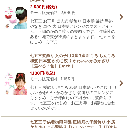
2,580
円
(税込)
モール販売価格
:
2,640
円
七五三 お正月 成人式 髪飾り 日本髪 綿結 手絡
やなぎ 単色 大 日本髪アレンジのマストアイテ
ム、正絹のかのこ絞りの髪飾りです。 伸縮性の
ある生地で髪が綺麗にまとまります。 七五三を
はじめ、お正月…
七五三髪飾り 女の子用 3歳 7歳 狆ころ ちんころ
和髪 日本髪 かのこ絞り かわいい かみかざり
【選べる３色】
[
ugchi
]
1,130
円
(税込)
モール販売価格
:
1,155
円
七五三 髪飾り 狆ころ 和髪 日本髪 かのこ絞り リ
ボン かわいい かみかざり 髪飾りのアレンジに
おすすめ、お子様向けの正絹 かのこ髪飾りで
す。 七五三をはじめ、お正月等、お着物に合わ
せていかがです…
七五三 子供着物用 和髪 正絹 鹿の子髪飾り 小 房
付き ちんころ髪飾り【レモンイエロー】
[
TChi-