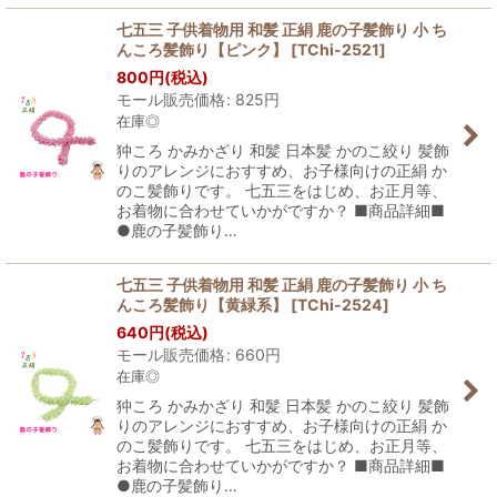
七五三 子供着物用 和髪 正絹 鹿の子髪飾り 小 ち
んころ髪飾り【ピンク】
[
TChi-2521
]
800
円
(税込)
モール販売価格
:
825
円
在庫◎
狆ころ かみかざり 和髪 日本髪 かのこ絞り 髪飾
りのアレンジにおすすめ、お子様向けの正絹 か
のこ髪飾りです。 七五三をはじめ、お正月等、
お着物に合わせていかがですか？ ■商品詳細■
●鹿の子髪飾り…
七五三 子供着物用 和髪 正絹 鹿の子髪飾り 小 ち
んころ髪飾り【黄緑系】
[
TChi-2524
]
640
円
(税込)
モール販売価格
:
660
円
在庫◎
狆ころ かみかざり 和髪 日本髪 かのこ絞り 髪飾
りのアレンジにおすすめ、お子様向けの正絹 か
のこ髪飾りです。 七五三をはじめ、お正月等、
お着物に合わせていかがですか？ ■商品詳細■
●鹿の子髪飾り…