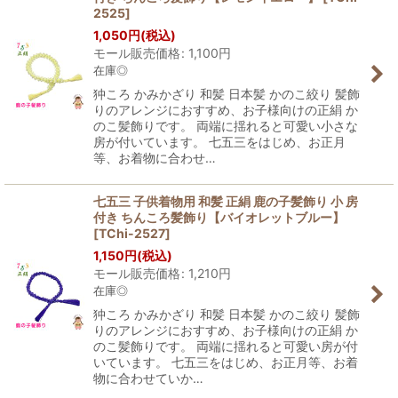
2525
]
1,050
円
(税込)
モール販売価格
:
1,100
円
在庫◎
狆ころ かみかざり 和髪 日本髪 かのこ絞り 髪飾
りのアレンジにおすすめ、お子様向けの正絹 か
のこ髪飾りです。 両端に揺れると可愛い小さな
房が付いています。 七五三をはじめ、お正月
等、お着物に合わせ…
七五三 子供着物用 和髪 正絹 鹿の子髪飾り 小 房
付き ちんころ髪飾り【バイオレットブルー】
[
TChi-2527
]
1,150
円
(税込)
モール販売価格
:
1,210
円
在庫◎
狆ころ かみかざり 和髪 日本髪 かのこ絞り 髪飾
りのアレンジにおすすめ、お子様向けの正絹 か
のこ髪飾りです。 両端に揺れると可愛い房が付
いています。 七五三をはじめ、お正月等、お着
物に合わせていか…