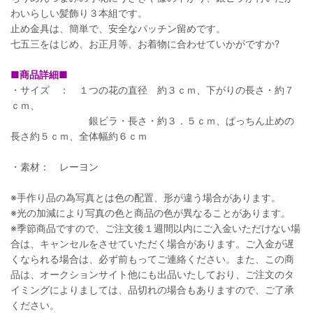
わいらしい髪飾り３本組です。
止め金具は、簡単で、安全なパッチン留めです。
七五三をはじめ、お正月等、お着物に合わせていかがですか?
■商品詳細■
・サイズ ： １つの花の直径 約３ｃｍ、下がりの長さ・約７
ｃｍ、
銀ビラ・長さ・約３．５ｃｍ、ぱっちん止めの
長さ約５ｃｍ、全体幅約６ｃｍ
・素材： レーヨン
※手作り品の為写真とは色の配置、形が違う場合があります。
※光の加減により写真の色と商品の色が異なることがあります。
※季節商品ですので、ご注文後１週間以内にご入金いただけない場
合は、キャンセルをさせていただく場合があります。ご入金が遅
くなられる場合は、必ず前もってご連絡ください。また、この商
品は、オークションサイト他にも出品いたしており、ご注文のタ
イミングによりましては、品切れの場合もありますので、ご了承
ください。