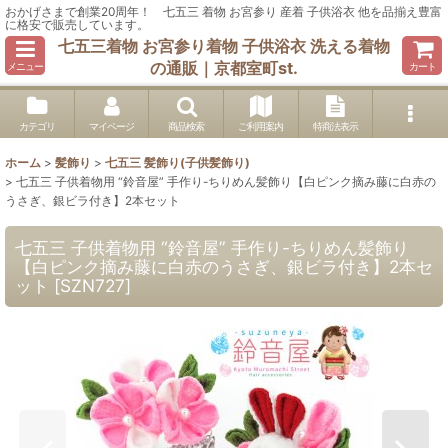
おかげさまで創業20周年！ 七五三 着物 お宮参り 産着 子供浴衣 他を品揃え豊富
に格安で販売しています。
七五三着物 お宮参り着物 子供浴衣 洗える着物
の通販｜京都室町st.
メニュー
カート
カテゴリ
マイページ
商品検索
ご利用案内
特商法表示
ホーム
>
髪飾り
>
七五三 髪飾り(子供髪飾り)
>
七五三 子供着物用 “鈴音屋” 手作り-ちりめん髪飾り【白ピンク摘み藤に白赤の
うさぎ、銀ビラ付き】2本セット
七五三 子供着物用 “鈴音屋” 手作り-ちりめん髪飾り
【白ピンク摘み藤に白赤のうさぎ、銀ビラ付き】2本セ
ット
[
SZN727
]