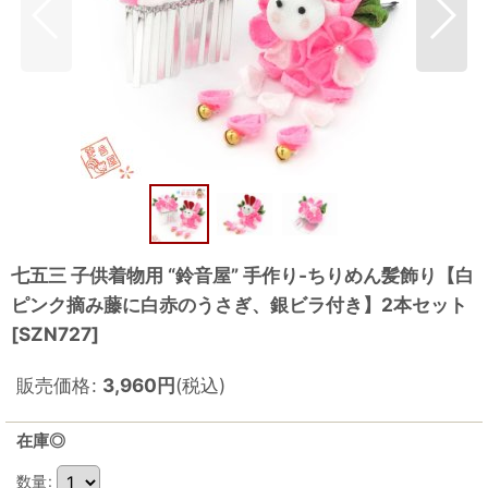
七五三 子供着物用 “鈴音屋” 手作り-ちりめん髪飾り【白
ピンク摘み藤に白赤のうさぎ、銀ビラ付き】2本セット
[
SZN727
]
販売価格
:
3,960
円
(税込)
在庫◎
数量
: