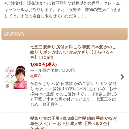
※ご注文後、誤発送または着不可能な難物以外の返品・クレーム・
キャンセルはお断りします。また、誤発送、難物の交換につきま
しては、未使の場合に限らせていただきます。
関連商品
七五三 髪飾り 房付き 狆ころ 和髪 日本髪 かのこ
絞り リボン かわいい かみかざり【えらべる４
色】
[
TChif
]
1,050
円
(税込)
モール販売価格
:
1,100
円
在庫△
かみかざり 和髪 日本髪 かのこ絞り リボン 髪飾
り かわいい 髪飾りのアレンジにおすすめ、お子
様向けの正絹 かのこ髪飾りです。 両端に揺れる
と可愛い小さな房が付いています。 七五三をは
じめ、お正月等…
髪飾り 女の子用 7歳 3歳日本髪 綿結 手絡 やなぎ
単色 大 七五三 お正月 成人式 【選べる３色】
[
ugkib
]