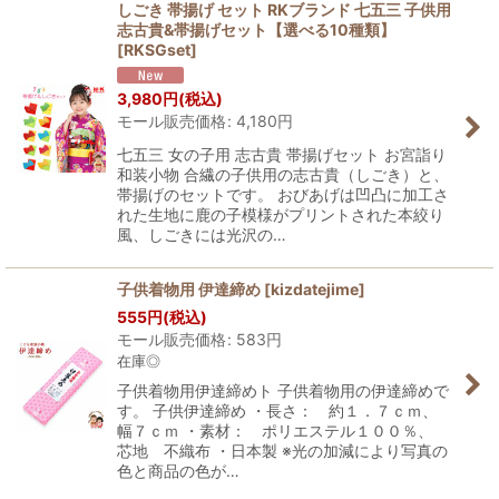
しごき 帯揚げ セット RKブランド 七五三 子供用
志古貴&帯揚げセット【選べる10種類】
[
RKSGset
]
3,980
円
(税込)
モール販売価格
:
4,180
円
七五三 女の子用 志古貴 帯揚げセット お宮詣り
和装小物 合繊の子供用の志古貴（しごき）と、
帯揚げのセットです。 おびあげは凹凸に加工さ
れた生地に鹿の子模様がプリントされた本絞り
風、しごきには光沢の…
子供着物用 伊達締め
[
kizdatejime
]
555
円
(税込)
モール販売価格
:
583
円
在庫◎
子供着物用伊達締めト 子供着物用の伊達締めで
す。 子供伊達締め ・長さ： 約１．７ｃｍ、
幅７ｃｍ ・素材： ポリエステル１００％、
芯地 不織布 ・日本製 ※光の加減により写真の
色と商品の色が…