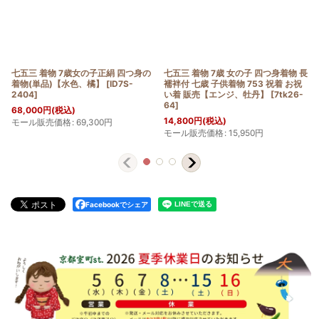
七五三 着物 7歳女の子正絹 四つ身の
七五三 着物 7歳 女の子 四つ身着物 長
着物(単品)【水色、橘】
[
ID7S-
襦袢付 七歳 子供着物 753 祝着 お祝
2404
]
い着 販売【エンジ、牡丹】
[
7tk26-
64
]
68,000
円
(税込)
14,800
円
(税込)
モール販売価格
:
69,300
円
モール販売価格
:
15,950
円
Facebookでシェア