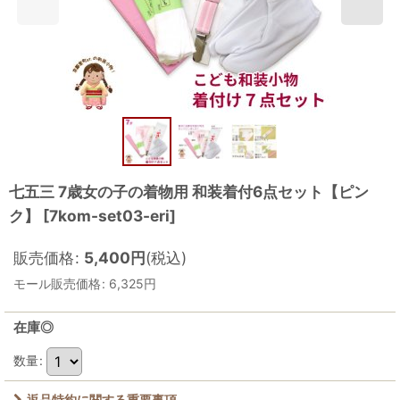
七五三 7歳女の子の着物用 和装着付6点セット【ピン
ク】
[
7kom-set03-eri
]
販売価格
:
5,400
円
(税込)
モール販売価格
:
6,325
円
在庫◎
数量
:
返品特約に関する重要事項