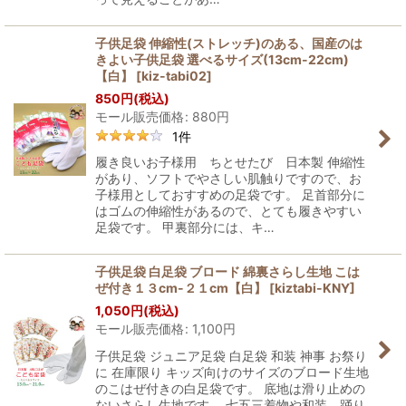
子供足袋 伸縮性(ストレッチ)のある、国産のは
きよい子供足袋 選べるサイズ(13cm-22cm)
【白】
[
kiz-tabi02
]
850
円
(税込)
モール販売価格
:
880
円
1
件
履き良いお子様用 ちとせたび 日本製 伸縮性
があり、ソフトでやさしい肌触りですので、お
子様用としておすすめの足袋です。 足首部分に
はゴムの伸縮性があるので、とても履きやすい
足袋です。 甲裏部分には、キ…
子供足袋 白足袋 ブロード 綿裏さらし生地 こは
ぜ付き１３cm-２１cm【白】
[
kiztabi-KNY
]
1,050
円
(税込)
モール販売価格
:
1,100
円
子供足袋 ジュニア足袋 白足袋 和装 神事 お祭り
に 在庫限り キッズ向けのサイズのブロード生地
のこはぜ付きの白足袋です。 底地は滑り止めの
ないさらし生地です。 七五三着物や和装、踊り