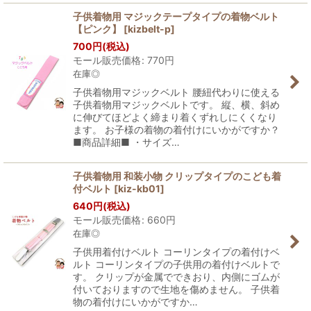
子供着物用 マジックテープタイプの着物ベルト
【ピンク】
[
kizbelt-p
]
700
円
(税込)
モール販売価格
:
770
円
在庫◎
子供着物用マジックベルト 腰紐代わりに使える
子供着物用マジックベルトです。 縦、横、斜め
に伸びてほどよく締まり着くずれしにくくなり
ます。 お子様の着物の着付けにいかがですか？
■商品詳細■ ・サイズ…
子供着物用 和装小物 クリップタイプのこども着
付ベルト
[
kiz-kb01
]
640
円
(税込)
モール販売価格
:
660
円
在庫◎
子供用着付けベルト コーリンタイプの着付けベ
ルト コーリンタイプの子供用の着付けベルトで
す。 クリップが金属でできおり、内側にゴムが
付いておりますので生地を傷めません。 子供着
物の着付けにいかがですか…