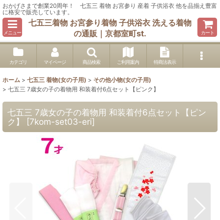
おかげさまで創業20周年！ 七五三 着物 お宮参り 産着 子供浴衣 他を品揃え豊富
に格安で販売しています。
七五三着物 お宮参り着物 子供浴衣 洗える着物
の通販｜京都室町st.
メニュー
カート
カテゴリ
マイページ
商品検索
ご利用案内
特商法表示
ホーム
>
七五三 着物(女の子用)
>
その他小物(女の子用)
>
七五三 7歳女の子の着物用 和装着付6点セット【ピンク】
七五三 7歳女の子の着物用 和装着付6点セット【ピン
ク】
[
7kom-set03-eri
]