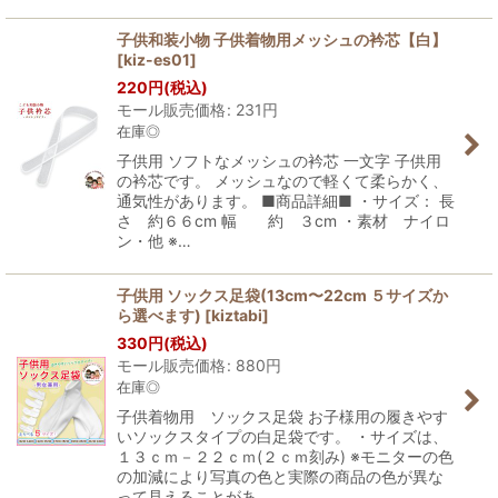
子供和装小物 子供着物用メッシュの衿芯【白】
[
kiz-es01
]
220
円
(税込)
モール販売価格
:
231
円
在庫◎
子供用 ソフトなメッシュの衿芯 一文字 子供用
の衿芯です。 メッシュなので軽くて柔らかく、
通気性があります。 ■商品詳細■ ・サイズ： 長
さ 約６６cm 幅 約 ３cm ・素材 ナイロ
ン・他 ※…
子供用 ソックス足袋(13cm〜22cm ５サイズか
ら選べます)
[
kiztabi
]
330
円
(税込)
モール販売価格
:
880
円
在庫◎
子供着物用 ソックス足袋 お子様用の履きやす
いソックスタイプの白足袋です。 ・サイズは、
１３ｃｍ－２２ｃｍ(２ｃｍ刻み) ※モニターの色
の加減により写真の色と実際の商品の色が異な
って見えることがあ…