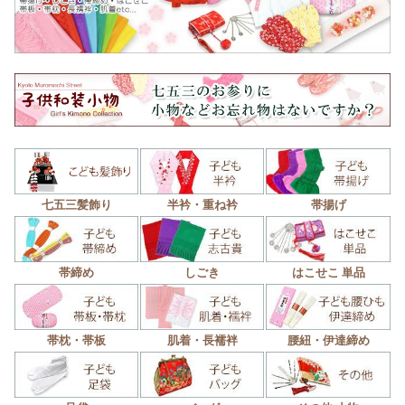
七五三髪飾り
半衿・重ね衿
帯揚げ
帯締め
しごき
はこせこ 単品
帯枕・帯板
肌着・長襦袢
腰紐・伊達締め