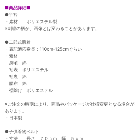
■商品詳細■
●半衿
・素材： ポリエステル製
※刺繍の柄が、画像とは変わることがあります。
●二部式肌着
・表記適応身長：110cm-125cmぐらい
・素材：
身頃 綿
袖表 ポリエステル
袖裏 綿
腰布 綿
裾除け ポリエステル
※ご注文の時期により、商品やパッケージが仕様変更となる場合が
あります。
・日本製
●子供着物ベルト
・寸法： 長さ ７０ｃｍ、幅 ５ｃｍ