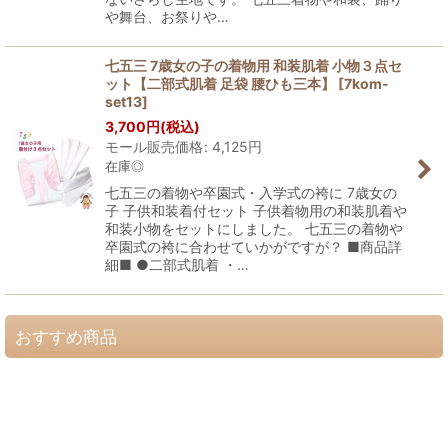
や舞台、お祭りや…
七五三 7歳女の子の着物用 和装肌着 小物３点セ
ット【二部式肌着 足袋 腰ひも三本】
[
7kom-
set13
]
3,700
円
(税込)
モール販売価格
:
4,125
円
在庫◎
七五三の着物や卒園式・入学式の袴に 7歳女の
子 子供和装着付セット 子供着物用の和装肌着や
和装小物をセットにしました。 七五三の着物や
卒園式の袴に合わせていかがですが？ ■商品詳
細■ ●二部式肌着 ・…
おすすめ商品