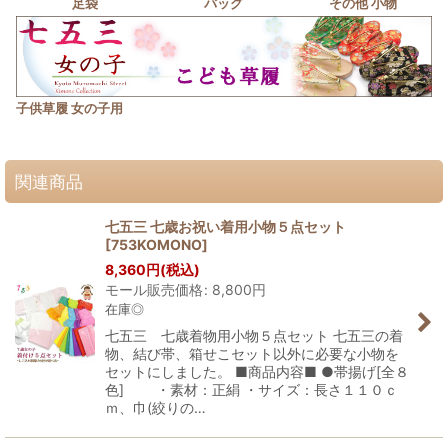
足袋
バッグ
その他 小物
子供草履 女の子用
関連商品
七五三 七歳お祝い着用小物５点セット
[
753KOMONO
]
8,360
円
(税込)
モール販売価格
:
8,800
円
在庫◎
七五三 七歳着物用小物５点セット 七五三の着
物、結び帯、箱せこセット以外に必要な小物を
セットにしました。 ■商品内容■ ●帯揚げ[全８
色] ・素材：正絹 ・サイズ：長さ１１０ｃ
ｍ、巾(絞りの…