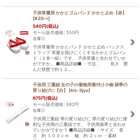
子供草履用 かかとゴムバンド かかと止め【赤】
[
KZG-r
]
540
円
(税込)
モール販売価格
:
550
円
在庫◎
子供草履用 かかとバンド かかと止め バックス
トラップ 草履を脱げにくくするかかとゴムバン
ド（２本一組）です。 子供草履と合わせていか
がですか。 ■商品詳細■ ・寸法： 長さ 畳
んだ状態で約１２…
子供用 三重紐 女の子の着物用着付け小物 袋帯の
変り結びに【白】
[
kiz-3jyu
]
675
円
(税込)
モール販売価格
:
682
円
在庫◎
子供用三重紐 帯の変り結びに 帯の変り結びに便
利な子供用の三重紐です。 子供用袋帯と合わせ
ていかがですか？ ■商品詳細■ ・サイズ 長
さ 約 １００ｃｍ 幅 約 ２ｃｍ ・素材