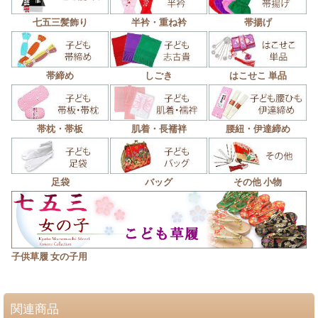
七五三髪飾り
半衿・重ね衿
帯揚げ
帯締め
しごき
はこせこ 単品
帯枕・帯板
肌着・長襦袢
腰紐・伊達締め
足袋
バッグ
その他 小物
子供草履 女の子用
関連商品