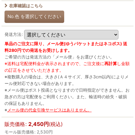
在庫確認はこちら
No.色
を選択してください
発送方法
:
単品のご注文に限り、メール便(ゆうパケットまたはネコポス) 送
料280円での発送をお受けします。
ご希望の方は発送方法の「メール便」をお選びください。
※送料は宅配便料金が表示されますので、ご注文後に
再計算
し金額
の訂正をさせていただきます。
※複数購入の場合は、大きさ(Ａ４サイズ、厚さ3cm以内)によりメ
ール便対応できない場合があります。
※メール便はポスト投函となりますので日時指定ができません。お
急ぎの方は宅配便をご利用ください。また、輸送時の紛失・破損
の保証もありません。
※
メール便の代金引換サービスはありません。
販売価格
:
2,450
円
(税込)
モール販売価格
:
2,530
円