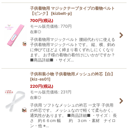
子供着物用 マジックテープタイプの着物ベルト
【ピンク】
[
kizbelt-p
]
700
円
(税込)
モール販売価格
:
770
円
在庫◎
子供着物用マジックベルト 腰紐代わりに使える
子供着物用マジックベルトです。 縦、横、斜め
に伸びてほどよく締まり着くずれしにくくなり
ます。 お子様の着物の着付けにいかがですか？
■商品詳細■ ・サイズ…
子供和装小物 子供着物用メッシュの衿芯【白】
[
kiz-es01
]
220
円
(税込)
モール販売価格
:
231
円
在庫◎
子供用 ソフトなメッシュの衿芯 一文字 子供用
の衿芯です。 メッシュなので軽くて柔らかく、
通気性があります。 ■商品詳細■ ・サイズ： 長
さ 約６６cm 幅 約 ３cm ・素材 ナイロ
ン・他 ※…