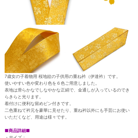
7歳女の子着物用 桜地紋の子供用の重ね衿（伊達衿）です。
使いやすい色や変わり色を６色ご用意しました。
表地は滑らかなでしなやかな正絹で、金通しが入っているのでき
らきらと光ります。
着付けに便利な留めピン付きです。
二色重ねて衿元を豪華に見せたり、重ね衿以外にも手芸にお使い
いただくなど、用途は様々です。
■商品詳細■
・サイズ：