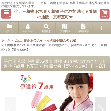
おかげさまで創業20周年！ 七五三 着物 お宮参り 産着 子供浴衣 他を品揃え豊富
に格安で販売しています。
七五三着物 お宮参り着物 子供浴衣 洗える着物
の通販｜京都室町st.
メニュー
カート
カテゴリ
マイページ
商品検索
ご利用案内
特商法表示
ホーム
>
七五三 着物(女の子用)
>
その他小物(女の子用)
>
子供用 和装小物 重ね襟 伊達襟 正絹 桜地紋のこども伊達衿 7歳用 七五三 着物
四つ身【選べる6色】
子供用 和装小物 重ね襟 伊達襟 正絹 桜地紋のこども伊
達衿 7歳用 七五三 着物 四つ身【選べる6色】
[
HKZE
]