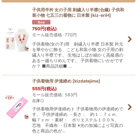
子供用半衿 女の子用 刺繍入り半襟(合繊) 子供和
装小物 七五三の着物に 日本製
[
kiz-eriH
]
750
円
(税込)
モール販売価格
:
770
円
子供着物(女の子)用 刺繍入り半襟 日本製 衿元
を華やかに飾る、こども和装小物 女の子用の刺
繍入り半襟です。 生地はしぼか細かく高級感の
ある一越ちりめんです。 子供着物にいかがです
か？ ■商品詳細■ …
子供着物用 伊達締め
[
kizdatejime
]
555
円
(税込)
モール販売価格
:
583
円
在庫◎
子供着物用伊達締めト 子供着物用の伊達締めで
す。 子供伊達締め ・長さ： 約１．７ｃｍ、
幅７ｃｍ ・素材： ポリエステル１００％、
芯地 不織布 ・日本製 ※光の加減により写真の
色と商品の色が…