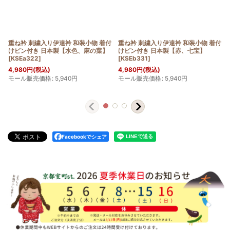
重ね衿 刺繍入り伊達衿 和装小物 着付
重ね衿 刺繍入り伊達衿 和装小物 着付
けピン付き 日本製【水色、麻の葉】
けピン付き 日本製【赤、七宝】
[
KSEa322
]
[
KSEb331
]
4,980
円
(税込)
4,980
円
(税込)
モール販売価格
:
5,940
円
モール販売価格
:
5,940
円
Facebookでシェア