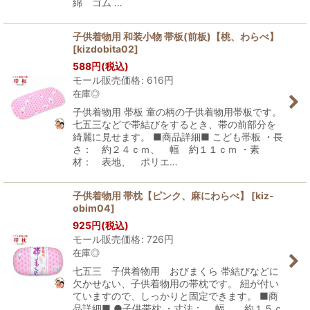
綿 ゴム …
子供着物用 和装小物 帯板(前板)【桃、わらべ】
[
kizdobita02
]
588
円
(税込)
モール販売価格
:
616
円
在庫◎
子供着物用 帯板 童の柄の子供着物用帯板です。
七五三などで帯結びをするとき、帯の前部分を
綺麗に見せます。 ■商品詳細■ こども帯板 ・長
さ： 約２４ｃｍ、 幅 約１１ｃｍ ・素
材： 表地、 ポリエ…
子供着物用 帯枕【ピンク、麻にわらべ】
[
kiz-
obim04
]
925
円
(税込)
モール販売価格
:
726
円
在庫◎
七五三 子供着物用 おびまくら 帯結びなどに
欠かせない、子供着物用の帯枕です。 紐が付い
ていますので、しっかりと固定できます。 ■商
品詳細■ ●子供帯枕 ・寸法： 幅 約１５ｃ