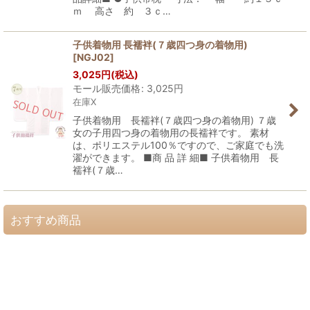
ｍ 高さ 約 ３ｃ…
子供着物用 長襦袢(７歳四つ身の着物用)
[
NGJ02
]
3,025
円
(税込)
モール販売価格
:
3,025
円
在庫X
子供着物用 長襦袢(７歳四つ身の着物用) ７歳
女の子用四つ身の着物用の長襦袢です。 素材
は、ポリエステル100％ですので、ご家庭でも洗
濯ができます。 ■商 品 詳 細■ 子供着物用 長
襦袢(７歳…
おすすめ商品