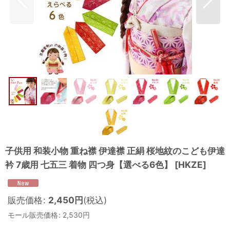
子供用 和装小物 重ね襟 伊達襟 正絹 桜地紋のこども伊達
衿 7歳用 七五三 着物 四つ身【選べる6色】
[
HKZE
]
販売価格
:
2,450
円
(税込)
モール販売価格
:
2,530
円