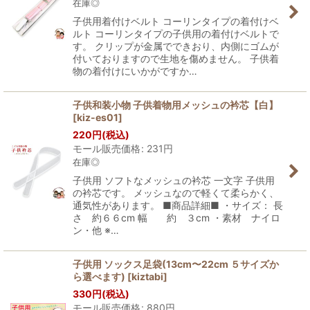
在庫◎
子供用着付けベルト コーリンタイプの着付けベ
ルト コーリンタイプの子供用の着付けベルトで
す。 クリップが金属でできおり、内側にゴムが
付いておりますので生地を傷めません。 子供着
物の着付けにいかがですか…
子供和装小物 子供着物用メッシュの衿芯【白】
[
kiz-es01
]
220
円
(税込)
モール販売価格
:
231
円
在庫◎
子供用 ソフトなメッシュの衿芯 一文字 子供用
の衿芯です。 メッシュなので軽くて柔らかく、
通気性があります。 ■商品詳細■ ・サイズ： 長
さ 約６６cm 幅 約 ３cm ・素材 ナイロ
ン・他 ※…
子供用 ソックス足袋(13cm〜22cm ５サイズか
ら選べます)
[
kiztabi
]
330
円
(税込)
モール販売価格
:
880
円