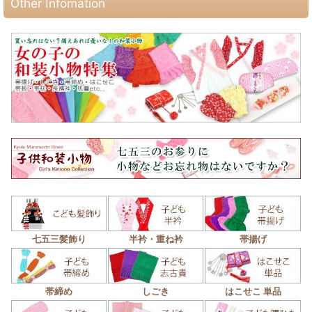
Other Infomation
七五三髪飾り
半衿・重ね衿
帯揚げ
帯締め
しごき
はこせこ 単品