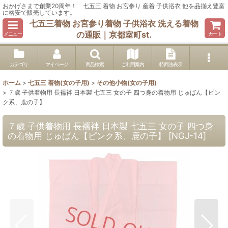
おかげさまで創業20周年！ 七五三 着物 お宮参り 産着 子供浴衣 他を品揃え豊富
に格安で販売しています。
七五三着物 お宮参り着物 子供浴衣 洗える着物
の通販｜京都室町st.
メニュー
カート
カテゴリ
マイページ
商品検索
ご利用案内
特商法表示
ホーム
>
七五三 着物(女の子用)
>
その他小物(女の子用)
>
７歳 子供着物用 長襦袢 日本製 七五三 女の子 四つ身の着物用 じゅばん【ピン
ク系、鹿の子】
７歳 子供着物用 長襦袢 日本製 七五三 女の子 四つ身
の着物用 じゅばん【ピンク系、鹿の子】
[
NGJ-14
]