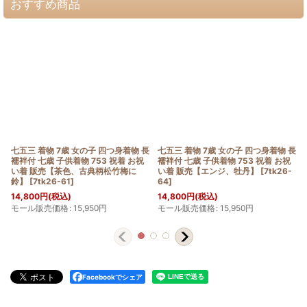
おすすめ商品
七五三 着物 7歳 女の子 四つ身着物 長
七五三 着物 7歳 女の子 四つ身着物 長
襦袢付 七歳 子供着物 753 祝着 お祝
襦袢付 七歳 子供着物 753 祝着 お祝
い着 販売【茶色、古典柄松竹梅に
い着 販売【エンジ、牡丹】
[
7tk26-
鈴】
[
7tk26-61
]
64
]
14,800
円
(税込)
14,800
円
(税込)
モール販売価格
:
15,950
円
モール販売価格
:
15,950
円
Facebookでシェア