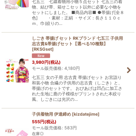
七五三 七歳着物用小物５点セット 七五三の着
物、結び帯、箱せこセット以外に必要な小物を
セットにしました。 ■商品内容■ ●帯揚げ[全８
色] ・素材：正絹 ・サイズ：長さ１１０ｃ
ｍ、巾(絞りの…
しごき 帯揚げ セット RKブランド 七五三 子供用
志古貴&帯揚げセット【選べる10種類】
[
RKSGset
]
3,980
円
(税込)
モール販売価格
:
4,180
円
七五三 女の子用 志古貴 帯揚げセット お宮詣り
和装小物 合繊の子供用の志古貴（しごき）と、
帯揚げのセットです。 おびあげは凹凸に加工さ
れた生地に鹿の子模様がプリントされた本絞り
風、しごきには光沢の…
子供着物用 伊達締め
[
kizdatejime
]
555
円
(税込)
モール販売価格
:
583
円
在庫◎