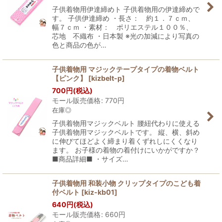
子供着物用伊達締めト 子供着物用の伊達締めで
す。 子供伊達締め ・長さ： 約１．７ｃｍ、
幅７ｃｍ ・素材： ポリエステル１００％、
芯地 不織布 ・日本製 ※光の加減により写真の
色と商品の色が…
子供着物用 マジックテープタイプの着物ベルト
【ピンク】
[
kizbelt-p
]
700
円
(税込)
モール販売価格
:
770
円
在庫◎
子供着物用マジックベルト 腰紐代わりに使える
子供着物用マジックベルトです。 縦、横、斜め
に伸びてほどよく締まり着くずれしにくくなり
ます。 お子様の着物の着付けにいかがですか？
■商品詳細■ ・サイズ…
子供着物用 和装小物 クリップタイプのこども着
付ベルト
[
kiz-kb01
]
640
円
(税込)
モール販売価格
:
660
円