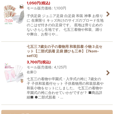
1,050
円
(税込)
モール販売価格
:
1,100
円
子供足袋 ジュニア足袋 白足袋 和装 神事 お祭り
に 在庫限り キッズ向けのサイズのブロード生地
のこはぜ付きの白足袋です。 底地は滑り止めの
ないさらし生地です。 七五三着物や和装、踊り
や舞台、お祭りや…
七五三 7歳女の子の着物用 和装肌着 小物３点セ
ット【二部式肌着 足袋 腰ひも三本】
[
7kom-
set13
]
3,700
円
(税込)
モール販売価格
:
4,125
円
在庫◎
七五三の着物や卒園式・入学式の袴に 7歳女の
子 子供和装着付セット 子供着物用の和装肌着や
和装小物をセットにしました。 七五三の着物や
卒園式の袴に合わせていかがですが？ ■商品詳
細■ ●二部式肌着 ・…