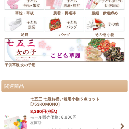
帯枕・帯板
肌着・長襦袢
腰紐・伊達締め
足袋
バッグ
その他 小物
子供草履 女の子用
関連商品
七五三 七歳お祝い着用小物５点セット
[
753KOMONO
]
8,360
円
(税込)
モール販売価格
:
8,800
円
在庫◎