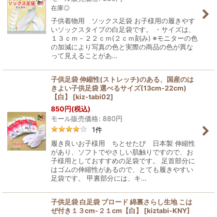
在庫◎
子供着物用 ソックス足袋 お子様用の履きやす
いソックスタイプの白足袋です。 ・サイズは、
１３ｃｍ－２２ｃｍ(２ｃｍ刻み) ※モニターの色
の加減により写真の色と実際の商品の色が異な
って見えることがあ…
子供足袋 伸縮性(ストレッチ)のある、国産のは
きよい子供足袋 選べるサイズ(13cm-22cm)
【白】
[
kiz-tabi02
]
850
円
(税込)
モール販売価格
:
880
円
1
件
履き良いお子様用 ちとせたび 日本製 伸縮性
があり、ソフトでやさしい肌触りですので、お
子様用としておすすめの足袋です。 足首部分に
はゴムの伸縮性があるので、とても履きやすい
足袋です。 甲裏部分には、キ…
子供足袋 白足袋 ブロード 綿裏さらし生地 こは
ぜ付き１３cm-２１cm【白】
[
kiztabi-KNY
]