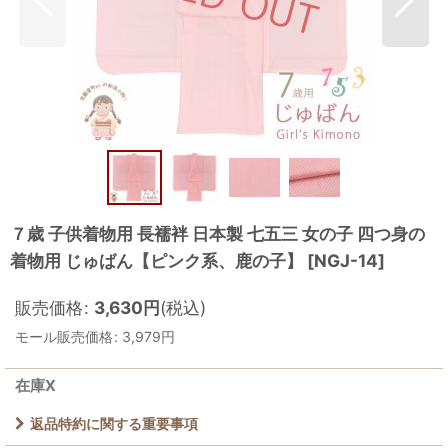
７歳 子供着物用 長襦袢 日本製 七五三 女の子 四つ身の
着物用 じゅばん【ピンク系、鹿の子】
[
NGJ-14
]
販売価格
:
3,630
円
(税込)
モール販売価格
:
3,979
円
在庫X
返品特約に関する重要事項