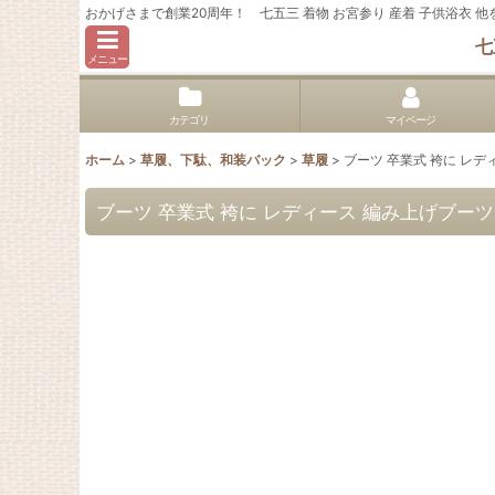
おかげさまで創業20周年！ 七五三 着物 お宮参り 産着 子供浴衣
七
メニュー
カテゴリ
マイページ
ホーム
>
草履、下駄、和装バック
>
草履
>
ブーツ 卒業式 袴に レディ
ブーツ 卒業式 袴に レディース 編み上げブーツ 女性